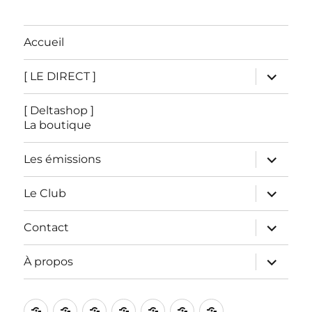
Accueil
ouvrir
[ LE DIRECT ]
le
sous-
menu
[ Deltashop ]
La boutique
ouvrir
Les émissions
le
sous-
menu
ouvrir
Le Club
le
sous-
menu
ouvrir
Contact
le
sous-
menu
ouvrir
À propos
le
sous-
menu
Accueil
[
[
Les
Le
Contact
À