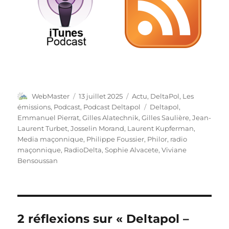
Auteur
Publié
Catégories
WebMaster
13 juillet 2025
Actu
,
DeltaPol
,
Les
le
Étiquettes
émissions
,
Podcast
,
Podcast Deltapol
Deltapol
,
Emmanuel Pierrat
,
Gilles Alatechnik
,
Gilles Saulière
,
Jean-
Laurent Turbet
,
Josselin Morand
,
Laurent Kupferman
,
Media maçonnique
,
Philippe Foussier
,
Philor
,
radio
maçonnique
,
RadioDelta
,
Sophie Alvacete
,
Viviane
Bensoussan
2 réflexions sur « Deltapol –