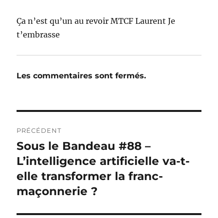
Ça n’est qu’un au revoir MTCF Laurent Je
t’embrasse
Les commentaires sont fermés.
Navigation
PRÉCÉDENT
de
Sous le Bandeau #88 –
Publication
précédente :
L’intelligence artificielle va-t-
l’article
elle transformer la franc-
maçonnerie ?