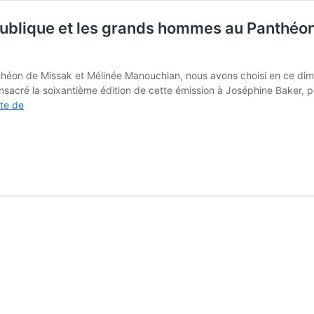
publique et les grands hommes au Panthéon
nthéon de Missak et Mélinée Manouchian, nous avons choisi en ce di
onsacré la soixantième édition de cette émission à Joséphine Baker,
Pierres
ite de
de
touche
#132
–
Débat
–
La
République
et
les
grands
hommes
au
Panthéon :