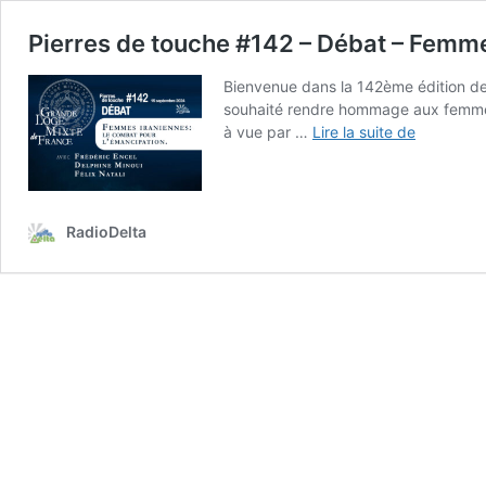
Pierres de touche #142 – Débat – Femm
Bienvenue dans la 142ème édition de
souhaité rendre hommage aux femmes 
Pierres
à vue par …
Lire la suite de
de
touche
#142
–
RadioDelta
Débat
–
Femmes
iraniennes
–
15
septembr
2024