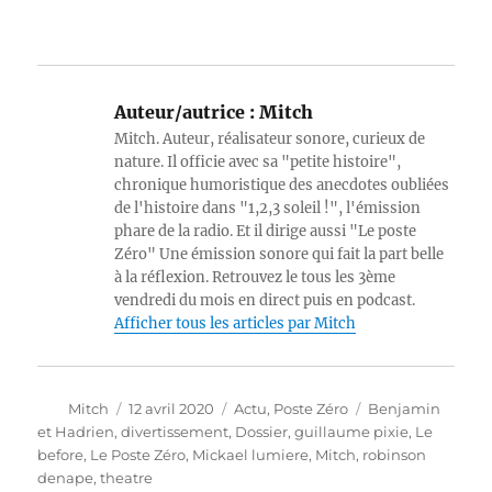
Auteur/autrice :
Mitch
Mitch. Auteur, réalisateur sonore, curieux de
nature. Il officie avec sa "petite histoire",
chronique humoristique des anecdotes oubliées
de l'histoire dans "1,2,3 soleil !", l'émission
phare de la radio. Et il dirige aussi "Le poste
Zéro" Une émission sonore qui fait la part belle
à la réflexion. Retrouvez le tous les 3ème
vendredi du mois en direct puis en podcast.
Afficher tous les articles par Mitch
Auteur
Publié
Catégories
Étiquettes
Mitch
12 avril 2020
Actu
,
Poste Zéro
Benjamin
le
et Hadrien
,
divertissement
,
Dossier
,
guillaume pixie
,
Le
before
,
Le Poste Zéro
,
Mickael lumiere
,
Mitch
,
robinson
denape
,
theatre