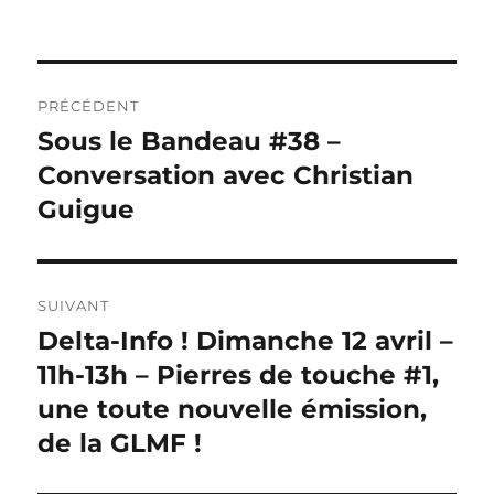
Navigation
PRÉCÉDENT
de
Sous le Bandeau #38 –
Publication
précédente :
Conversation avec Christian
l’article
Guigue
SUIVANT
Delta-Info ! Dimanche 12 avril –
Publication
suivante :
11h-13h – Pierres de touche #1,
une toute nouvelle émission,
de la GLMF !