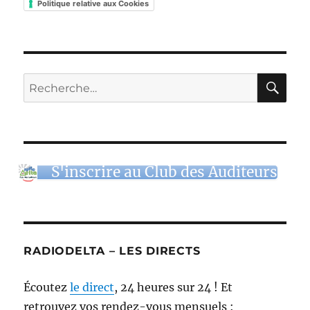
Politique relative aux Cookies
RE
Recherche
pour :
S'inscrire au Club des Auditeurs
RADIODELTA – LES DIRECTS
Écoutez
le direct
, 24 heures sur 24 ! Et
retrouvez vos rendez-vous mensuels :