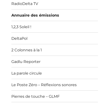
menu
RadioDelta TV
Annuaire des émissions
1,2,3 Soleil !
DeltaPol
2 Colonnes à la 1
Gadlu Reporter
La parole circule
Le Poste Zéro – Réflexions sonores
Pierres de touche – GLMF