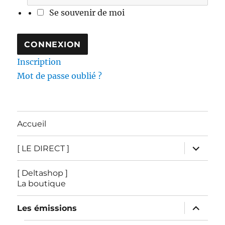
Se souvenir de moi
Inscription
Mot de passe oublié ?
Accueil
ouvrir
[ LE DIRECT ]
le
sous-
menu
[ Deltashop ]
La boutique
ouvrir
Les émissions
le
sous-