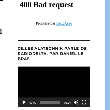
Propulsé par
HelloAsso
l
GILLES ALATECHNIK PARLE DE
RADIODELTA, PAR DANIEL LE
BRAS
Lecteur
.
vidéo
00:00
01:24
r