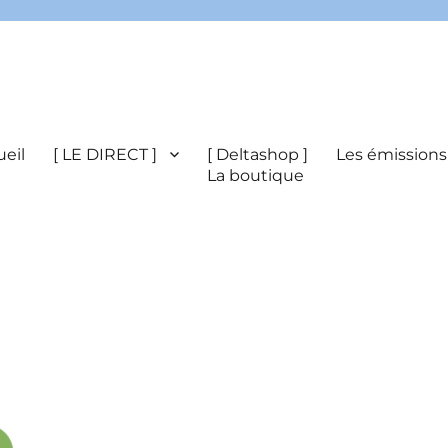
eil
[ LE DIRECT ]
[ Deltashop ]
Les émissions
La boutique