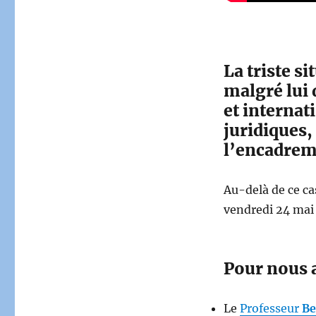
La triste s
malgré lui 
et internat
juridiques,
l’encadreme
Au-delà de ce ca
vendredi 24 mai 
Pour nous ai
Le
Professeur
Be