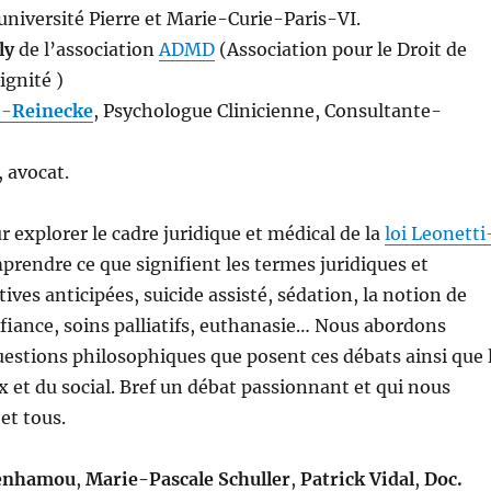
université Pierre et Marie-Curie-Paris-VI.
ly
de l’association
ADMD
(Association pour le Droit de
ignité )
i-Reinecke
, Psychologue Clinicienne, Consultante-
, avocat.
 explorer le cadre juridique et médical de la
loi Leonetti
prendre ce que signifient les termes juridiques et
ives anticipées, suicide assisté, sédation, la notion de
iance, soins palliatifs, euthanasie… Nous abordons
estions philosophiques que posent ces débats ainsi que 
ux et du social. Bref un débat passionnant et qui nous
et tous.
Benhamou
,
Marie-Pascale Schuller
,
Patrick Vidal
,
Doc.