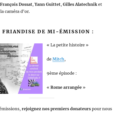
François Dossat
,
Yann Guittet
,
Gilles Alatechnik
et
la caméra d’or.
A FRIANDISE DE MI-ÉMISSION :
« La petite histoire »
de
Mitch
,
9ème épisode :
«
Rome arrangée
»
émissions,
rejoignez nos premiers donateurs
pour nous