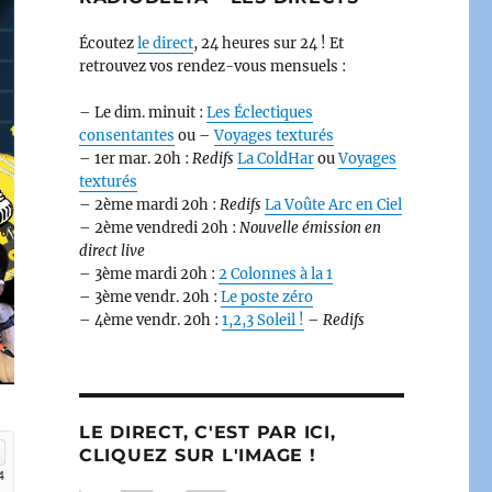
Écoutez
le direct
, 24 heures sur 24 ! Et
retrouvez vos rendez-vous mensuels :
– Le dim. minuit :
Les Éclectiques
consentantes
ou –
Voyages texturés
– 1er mar. 20h :
Redifs
La ColdHar
ou
Voyages
texturés
– 2ème mardi 20h :
Redifs
La Voûte Arc en Ciel
– 2ème vendredi 20h :
Nouvelle émission en
direct live
– 3ème mardi 20h :
2 Colonnes à la 1
– 3ème vendr. 20h :
Le poste zéro
– 4ème vendr. 20h :
1,2,3 Soleil !
–
Redifs
LE DIRECT, C'EST PAR ICI,
CLIQUEZ SUR L'IMAGE !