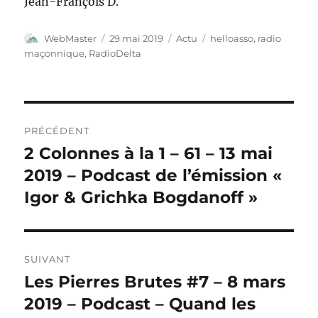
Jean-François D.
Auteur
Publié
Catégories
Étiquettes
WebMaster
29 mai 2019
Actu
helloasso
,
radio
le
maçonnique
,
RadioDelta
Navigation
PRÉCÉDENT
de
2 Colonnes à la 1 – 61 – 13 mai
Publication
précédente :
2019 – Podcast de l’émission «
l’article
Igor & Grichka Bogdanoff »
SUIVANT
Les Pierres Brutes #7 – 8 mars
Publication
suivante :
2019 – Podcast – Quand les