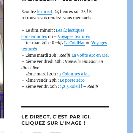
Écoutez
le direct
, 24 heures sur 24 ! Et
retrouvez vos rendez-vous mensuels :
– Le dim. minuit :
Les Éclectiques
consentantes
ou –
Voyages texturés
– 1er mar. 20h :
Redifs
La ColdHar
ou
Voyages
texturés
– 2ème mardi 20h :
Redifs
La Voûte Arc en Ciel
– 2ème vendredi 20h :
Nouvelle émission en
direct live
– 3ème mardi 20h :
2 Colonnes à la 1
– 3ème vendr. 20h :
Le poste zéro
– 4ème vendr. 20h :
1,2,3 Soleil !
–
Redifs
LE DIRECT, C'EST PAR ICI,
CLIQUEZ SUR L'IMAGE !