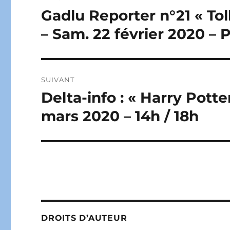
de
Gadlu Reporter n°21 « To
Publication
précédente :
l’article
– Sam. 22 février 2020 – 
SUIVANT
Delta-info : « Harry Potter
Publication
suivante :
mars 2020 – 14h / 18h
DROITS D’AUTEUR