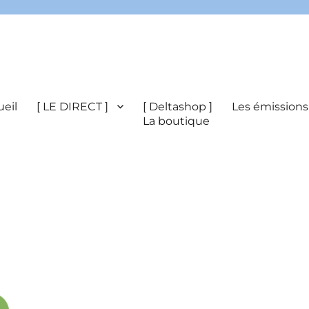
eil
[ LE DIRECT ]
[ Deltashop ]
Les émissions
La boutique