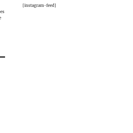
[instagram-feed]
ées
e