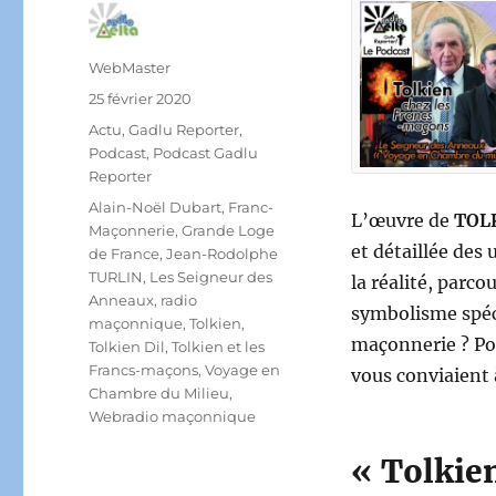
Auteur
WebMaster
Publié
25 février 2020
le
Catégories
Actu
,
Gadlu Reporter
,
Podcast
,
Podcast Gadlu
Reporter
Étiquettes
Alain-Noël Dubart
,
Franc-
L’œuvre de
TOL
Maçonnerie
,
Grande Loge
et détaillée des 
de France
,
Jean-Rodolphe
TURLIN
,
Les Seigneur des
la réalité, parc
Anneaux
,
radio
symbolisme spéci
maçonnique
,
Tolkien
,
maçonnerie ? Po
Tolkien Dil
,
Tolkien et les
Francs-maçons
,
Voyage en
vous conviaient 
Chambre du Milieu
,
Webradio maçonnique
« Tolkie