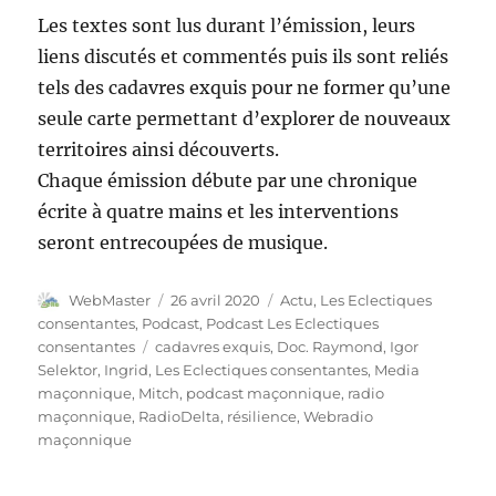
Les textes sont lus durant l’émission, leurs
liens discutés et commentés puis ils sont reliés
tels des cadavres exquis pour ne former qu’une
seule carte permettant d’explorer de nouveaux
territoires ainsi découverts.
Chaque émission débute par une chronique
écrite à quatre mains et les interventions
seront entrecoupées de musique.
Auteur
Publié
Catégories
WebMaster
26 avril 2020
Actu
,
Les Eclectiques
le
consentantes
,
Podcast
,
Podcast Les Eclectiques
Étiquettes
consentantes
cadavres exquis
,
Doc. Raymond
,
Igor
Selektor
,
Ingrid
,
Les Eclectiques consentantes
,
Media
maçonnique
,
Mitch
,
podcast maçonnique
,
radio
maçonnique
,
RadioDelta
,
résilience
,
Webradio
maçonnique