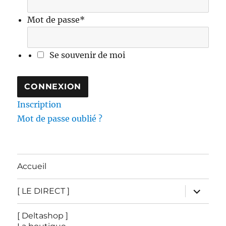
Mot de passe
*
Se souvenir de moi
Inscription
Mot de passe oublié ?
Accueil
ouvrir
[ LE DIRECT ]
le
sous-
menu
[ Deltashop ]