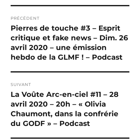
Navigation
PRÉCÉDENT
de
Pierres de touche #3 – Esprit
Publication
précédente :
critique et fake news – Dim. 26
l’article
avril 2020 – une émission
hebdo de la GLMF ! – Podcast
SUIVANT
La Voûte Arc-en-ciel #11 – 28
Publication
suivante :
avril 2020 – 20h – « Olivia
Chaumont, dans la confrérie
du GODF » – Podcast