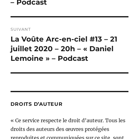
– Podcast
SUIVANT
La Voûte Arc-en-ciel #13 – 21
Publication
suivante :
juillet 2020 – 20h – « Daniel
Lemoine » – Podcast
DROITS D’AUTEUR
« Ce service respecte le droit d’auteur. Tous les
droits des auteurs des œuvres protégées
reproduites et communiquées sur ce site, sont