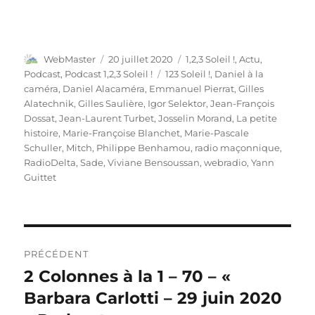
Auteur
Publié
Catégories
WebMaster
20 juillet 2020
1,2,3 Soleil !
,
Actu
,
le
Étiquettes
Podcast
,
Podcast 1,2,3 Soleil !
123 Soleil !
,
Daniel à la
caméra
,
Daniel Alacaméra
,
Emmanuel Pierrat
,
Gilles
Alatechnik
,
Gilles Saulière
,
Igor Selektor
,
Jean-François
Dossat
,
Jean-Laurent Turbet
,
Josselin Morand
,
La petite
histoire
,
Marie-Françoise Blanchet
,
Marie-Pascale
Schuller
,
Mitch
,
Philippe Benhamou
,
radio maçonnique
,
RadioDelta
,
Sade
,
Viviane Bensoussan
,
webradio
,
Yann
Guittet
Navigation
PRÉCÉDENT
de
2 Colonnes à la 1 – 70 – «
Publication
précédente :
Barbara Carlotti – 29 juin 2020
l’article