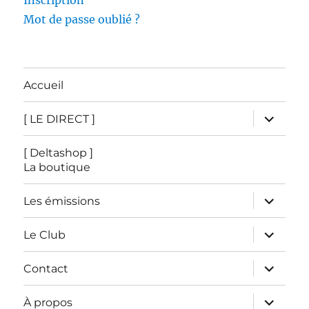
Inscription
Mot de passe oublié ?
Accueil
ouvrir
[ LE DIRECT ]
le
sous-
menu
[ Deltashop ]
La boutique
ouvrir
Les émissions
le
sous-
menu
ouvrir
Le Club
le
sous-
menu
ouvrir
Contact
le
sous-
menu
ouvrir
À propos