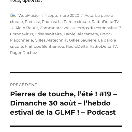
Auteur
Publié
Catégories
WebMaster
1 septembre 2020
Actu
,
La parole
le
circule
,
Podcast
,
Podcast La Parole circule
,
RadioDelta TV
Étiquettes
Alain Bauer
,
Comment vivre au temps du coronavirus ?
,
Coronavirus
,
Crise sanitaire
,
Daniel Alacaméra
,
Franc-
Maçonnerie
,
Gilles Alatechnik
,
Gilles Saulière
,
La parole
circule
,
Philippe Benhamou
,
RadioDelta
,
RadioDelta TV
,
Roger Dachez
Navigation
PRÉCÉDENT
de
Pierres de touche, l’été ! #19 –
Publication
précédente :
Dimanche 30 août – l’hebdo
l’article
estival de la GLMF ! – Podcast