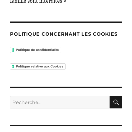
famille sont interdites »
POLITIQUE CONCERNANT LES COOKIES
Politique de confidentialité
Politique relative aux Cookies
RE
Recherche
pour :