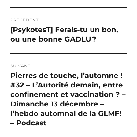
Navigation
PRÉCÉDENT
de
[PsykotesT] Ferais-tu un bon,
Publication
précédente :
ou une bonne GADLU ?
l’article
SUIVANT
Pierres de touche, l’automne !
Publication
suivante :
#32 – L’Autorité demain, entre
confinement et vaccination ? –
Dimanche 13 décembre –
l’hebdo automnal de la GLMF!
– Podcast