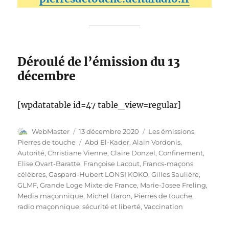
Déroulé de l’émission du 13
décembre
[wpdatatable id=47 table_view=regular]
Auteur
Publié
Catégories
WebMaster
13 décembre 2020
Les émissions
,
le
Étiquettes
Pierres de touche
Abd El-Kader
,
Alain Vordonis
,
Autorité
,
Christiane Vienne
,
Claire Donzel
,
Confinement
,
Elise Ovart-Baratte
,
Françoise Lacout
,
Francs-maçons
célèbres
,
Gaspard-Hubert LONSI KOKO
,
Gilles Saulière
,
GLMF
,
Grande Loge Mixte de France
,
Marie-Josee Freling
,
Media maçonnique
,
Michel Baron
,
Pierres de touche
,
radio maçonnique
,
sécurité et liberté
,
Vaccination