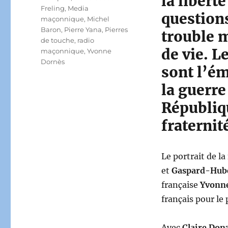
la libert
Freling
,
Media
question
maçonnique
,
Michel
Baron
,
Pierre Yana
,
Pierres
trouble 
de touche
,
radio
de vie. L
maçonnique
,
Yvonne
Dornès
sont l’é
la guerre
Républiqu
fraternit
Le portrait de 
et
Gaspard-Hube
française
Yvonn
français pour le 
Avec
Claire Don