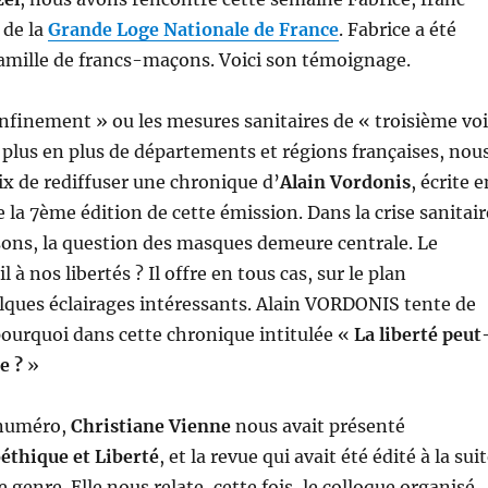
de la
Grande Loge Nationale de France
. Fabrice a été
famille de francs-maçons. Voici son témoignage.
onfinement » ou les mesures sanitaires de « troisième vo
plus en plus de départements et régions françaises, nou
oix de rediffuser une chronique d’
Alain Vordonis
, écrite e
 la 7ème édition de cette émission. Dans la crise sanitair
sons, la question des masques demeure centrale. Le
 à nos libertés ? Il offre en tous cas, sur le plan
lques éclairages intéressants. Alain VORDONIS tente de
ourquoi dans cette chronique intitulée «
La liberté peut
ée ?
»
 numéro,
Christiane Vienne
nous avait présenté
éthique et Liberté
, et la revue qui avait été édité à la sui
e genre. Elle nous relate, cette fois, le colloque organisé