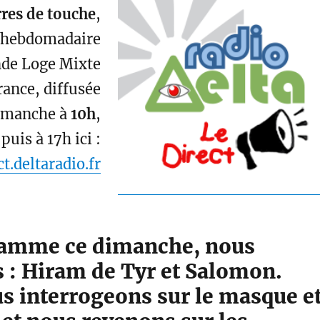
rres de touche
,
 hebdomadaire
nde Loge Mixte
rance, diffusée
imanche à
10h
,
puis à 17h ici :
ct.deltaradio.fr
amme ce dimanche, nous
 : Hiram de Tyr et Salomon.
s interrogeons sur le masque e