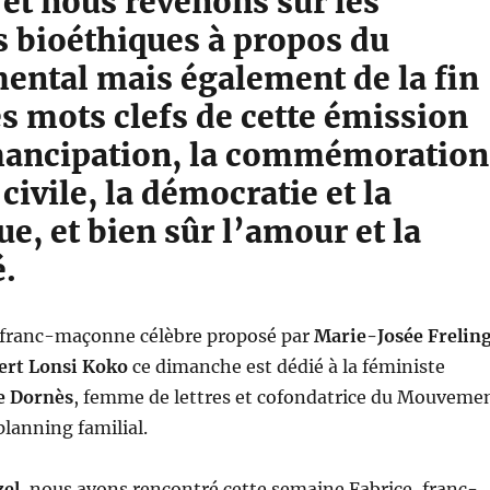
é et nous revenons sur les
s bioéthiques à propos du
mental mais également de la fin
es mots clefs de cette émission
mancipation, la commémoration
 civile, la démocratie et la
e, et bien sûr l’amour et la
é.
la franc-maçonne célèbre proposé par
Marie-Josée Frelin
rt Lonsi Koko
ce dimanche est dédié à la féministe
e Dornès
, femme de lettres et cofondatrice du Mouveme
planning familial.
zel
, nous avons rencontré cette semaine Fabrice, franc-