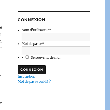
CONNEXION
ie
Nom d’utilisateur
*
s
n
Mot de passe
*
e
Se souvenir de moi
-
Inscription
Mot de passe oublié ?
te