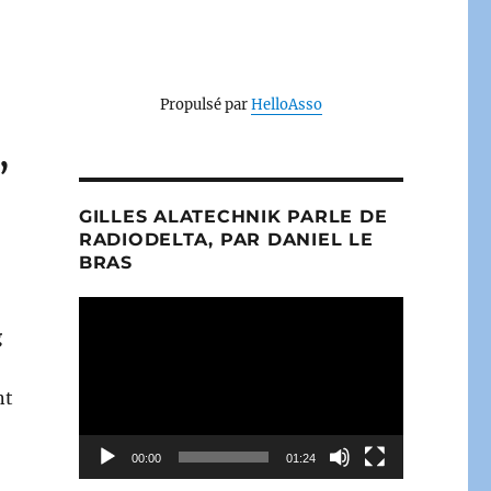
Propulsé par
HelloAsso
,
GILLES ALATECHNIK PARLE DE
RADIODELTA, PAR DANIEL LE
BRAS
Lecteur
vidéo
g
nt
00:00
01:24