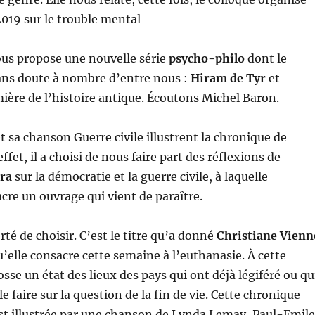
019 sur le trouble mental
us propose une nouvelle série
psycho-philo
dont le
ans doute à nombre d’entre nous :
Hiram de Tyr
et
mière de l’histoire antique. Écoutons Michel Baron.
t sa chanson Guerre civile illustrent la chronique de
effet, il a choisi de nous faire part des réflexions de
ra
sur la démocratie et la guerre civile, à laquelle
acre un ouvrage qui vient de paraître.
berté de choisir. C’est le titre qu’a donné
Christiane Vienn
u’elle consacre cette semaine à l’euthanasie. À cette
osse un état des lieux des pays qui ont déjà légiféré ou qu
le faire sur la question de la fin de vie. Cette chronique
st illustrée par une chanson de Lynda Lemay, Paul-Emile