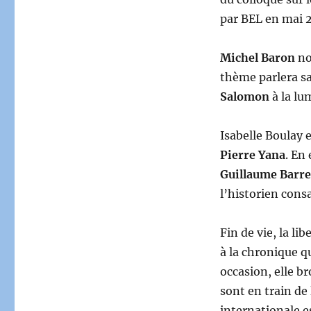
par BEL en mai 2
Michel Baron
no
thème parlera s
Salomon
à la lu
Isabelle Boulay e
Pierre Yana
. En 
Guillaume Barre
l’historien cons
Fin de vie, la li
à la chronique q
occasion, elle br
sont en train de 
internationale e