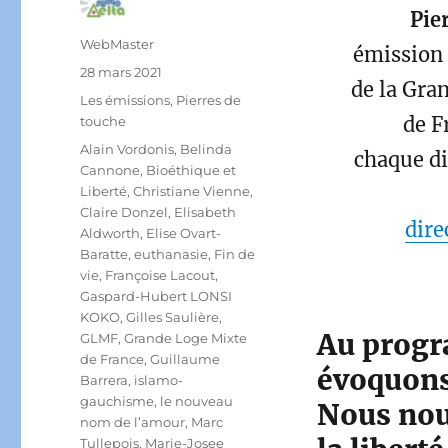
Pie
Auteur
WebMaster
émission
Publié
28 mars 2021
de la Gra
le
Catégories
Les émissions
,
Pierres de
de F
touche
Étiquettes
Alain Vordonis
,
Belinda
chaque d
Cannone
,
Bioéthique et
Liberté
,
Christiane Vienne
,
Claire Donzel
,
Elisabeth
dire
Aldworth
,
Elise Ovart-
Baratte
,
euthanasie
,
Fin de
vie
,
Françoise Lacout
,
Gaspard-Hubert LONSI
KOKO
,
Gilles Saulière
,
Au progr
GLMF
,
Grande Loge Mixte
de France
,
Guillaume
évoquons
Barrera
,
islamo-
gauchisme
,
le nouveau
Nous nou
nom de l’amour
,
Marc
Tullepois
,
Marie-Josee