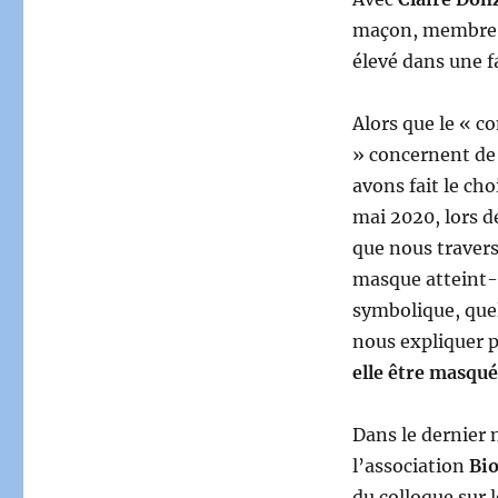
maçon, membre 
élevé dans une 
Alors que le « c
» concernent de 
avons fait le ch
mai 2020, lors de
que nous traver
masque atteint-il
symbolique, que
nous expliquer p
elle être masqu
Dans le dernier
l’association
Bio
du colloque sur l