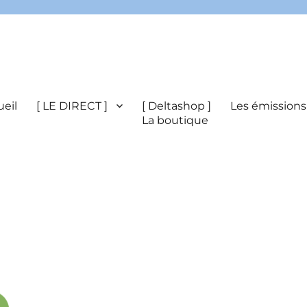
eil
[ LE DIRECT ]
[ Deltashop ]
Les émissions
La boutique