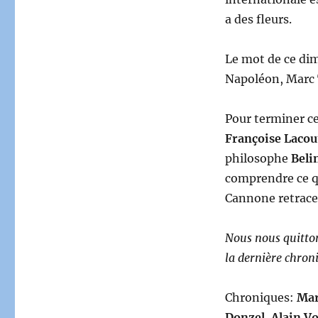
a des fleurs.
Le mot de ce di
Napoléon, Marc T
Pour terminer ce
Françoise Lacou
philosophe
Beli
comprendre ce qu
Cannone retrac
Nous nous quitto
la dernière chron
Chroniques:
Mar
Donzel
,
Alain V