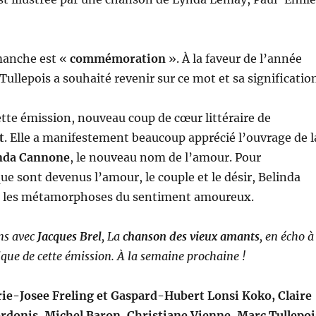
manche est «
commémoration
». À la faveur de l’année
ullepois a souhaité revenir sur ce mot et sa significatio
tte émission, nouveau coup de cœur littéraire de
t
. Elle a manifestement beaucoup apprécié l’ouvrage de l
nda Cannone
, le nouveau nom de l’amour. Pour
e sont devenus l’amour, le couple et le désir, Belinda
e les métamorphoses du sentiment amoureux.
ns avec
Jacques Brel
, La
chanson des vieux amants
, en écho à
ique de cette émission. À la semaine prochaine !
ie-Josee Freling
et
Gaspard-Hubert Lonsi Koko
,
Claire
ordonis
,
Michel Baron
,
Christiane Vienne
,
Marc Tullepoi