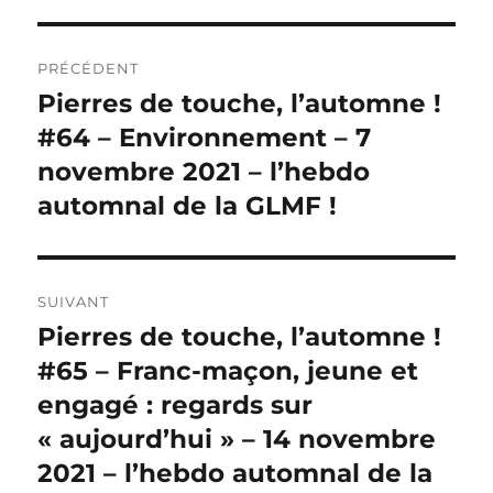
Navigation
PRÉCÉDENT
de
Pierres de touche, l’automne !
Publication
précédente :
#64 – Environnement – 7
l’article
novembre 2021 – l’hebdo
automnal de la GLMF !
SUIVANT
Pierres de touche, l’automne !
Publication
suivante :
#65 – Franc-maçon, jeune et
engagé : regards sur
« aujourd’hui » – 14 novembre
2021 – l’hebdo automnal de la