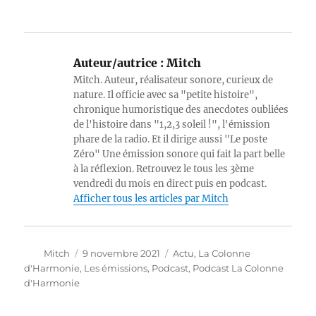
Auteur/autrice :
Mitch
Mitch. Auteur, réalisateur sonore, curieux de
nature. Il officie avec sa "petite histoire",
chronique humoristique des anecdotes oubliées
de l'histoire dans "1,2,3 soleil !", l'émission
phare de la radio. Et il dirige aussi "Le poste
Zéro" Une émission sonore qui fait la part belle
à la réflexion. Retrouvez le tous les 3ème
vendredi du mois en direct puis en podcast.
Afficher tous les articles par Mitch
Auteur
Publié
Catégories
Mitch
9 novembre 2021
Actu
,
La Colonne
le
d'Harmonie
,
Les émissions
,
Podcast
,
Podcast La Colonne
d'Harmonie