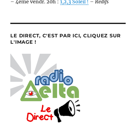
– 4ème vendr. 20h :
1,2,3 Soleil !
–
Redifs
LE DIRECT, C'EST PAR ICI, CLIQUEZ SUR
L'IMAGE !