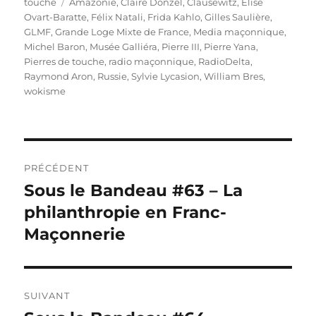
Étiquettes
touche
Amazonie
,
Claire Donzel
,
Clausewitz
,
Elise
Ovart-Baratte
,
Félix Natali
,
Frida Kahlo
,
Gilles Saulière
,
GLMF
,
Grande Loge Mixte de France
,
Media maçonnique
,
Michel Baron
,
Musée Galliéra
,
Pierre III
,
Pierre Yana
,
Pierres de touche
,
radio maçonnique
,
RadioDelta
,
Raymond Aron
,
Russie
,
Sylvie Lycasion
,
William Bres
,
wokisme
Navigation
PRÉCÉDENT
de
Sous le Bandeau #63 – La
Publication
précédente :
philanthropie en Franc-
l’article
Maçonnerie
SUIVANT