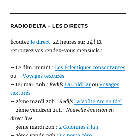
RADIODELTA – LES DIRECTS
Écoutez
le direct
, 24 heures sur 24 ! Et
retrouvez vos rendez-vous mensuels :
– Le dim. minuit :
Les Éclectiques consentantes
ou –
Voyages texturés
– 1er mar. 20h :
Redifs
La ColdHar
ou
Voyages
texturés
– 2ème mardi 20h :
Redifs
La Voûte Arc en Ciel
– 2ème vendredi 20h :
Nouvelle émission en
direct live
– 3ème mardi 20h :
2 Colonnes à la 1
– 3ème vendr. 20h :
Le poste zéro