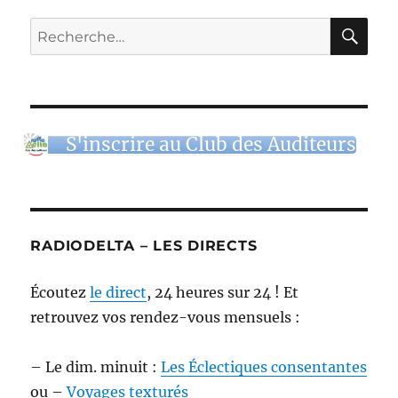
RE
Recherche
pour :
S'inscrire au Club des Auditeurs
RADIODELTA – LES DIRECTS
Écoutez
le direct
, 24 heures sur 24 ! Et
retrouvez vos rendez-vous mensuels :
– Le dim. minuit :
Les Éclectiques consentantes
ou –
Voyages texturés