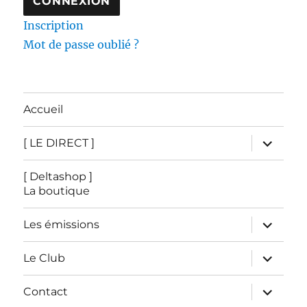
Inscription
Mot de passe oublié ?
Accueil
ouvrir
[ LE DIRECT ]
le
sous-
menu
[ Deltashop ]
La boutique
ouvrir
Les émissions
le
sous-
menu
ouvrir
Le Club
le
sous-
menu
ouvrir
Contact
le