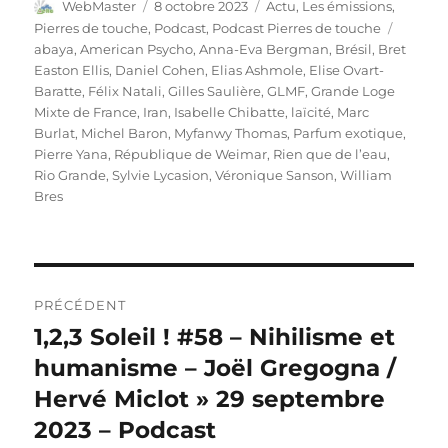
Auteur
Publié
Catégories
WebMaster
8 octobre 2023
Actu
,
Les émissions
,
le
Étiquet
Pierres de touche
,
Podcast
,
Podcast Pierres de touche
abaya
,
American Psycho
,
Anna-Eva Bergman
,
Brésil
,
Bret
Easton Ellis
,
Daniel Cohen
,
Elias Ashmole
,
Elise Ovart-
Baratte
,
Félix Natali
,
Gilles Saulière
,
GLMF
,
Grande Loge
Mixte de France
,
Iran
,
Isabelle Chibatte
,
laïcité
,
Marc
Burlat
,
Michel Baron
,
Myfanwy Thomas
,
Parfum exotique
,
Pierre Yana
,
République de Weimar
,
Rien que de l’eau
,
Rio Grande
,
Sylvie Lycasion
,
Véronique Sanson
,
William
Bres
Navigation
PRÉCÉDENT
de
1,2,3 Soleil ! #58 – Nihilisme et
Publication
précédente :
humanisme – Joël Gregogna /
l’article
Hervé Miclot » 29 septembre
2023 – Podcast