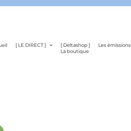
eil
[ LE DIRECT ]
[ Deltashop ]
Les émissions
La boutique