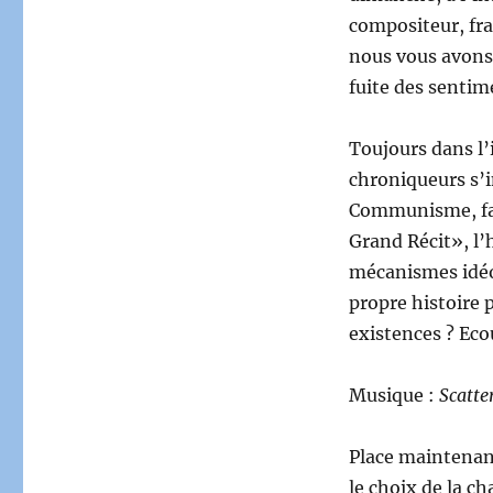
compositeur, fra
nous vous avons 
fuite des sentim
Toujours dans l’
chroniqueurs s’
Communisme, fasc
Grand Récit», l’
mécanismes idéol
propre histoire 
existences ? Ec
Musique :
Scatter
Place maintenant
le choix de la c