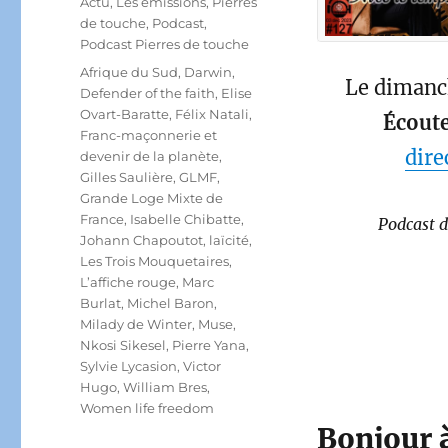
Catégories
Actu
,
Les émissions
,
Pierres
de touche
,
Podcast
,
Podcast Pierres de touche
Étiquettes
Afrique du Sud
,
Darwin
,
Le dimanc
Defender of the faith
,
Elise
Ovart-Baratte
,
Félix Natali
,
Écoute
Franc-maçonnerie et
dire
devenir de la planète
,
Gilles Saulière
,
GLMF
,
Grande Loge Mixte de
France
,
Isabelle Chibatte
,
Podcast d
Johann Chapoutot
,
laïcité
,
Les Trois Mouquetaires
,
L’affiche rouge
,
Marc
Burlat
,
Michel Baron
,
Milady de Winter
,
Muse
,
Nkosi Sikesel
,
Pierre Yana
,
Sylvie Lycasion
,
Victor
Hugo
,
William Bres
,
Women life freedom
Bonjour à