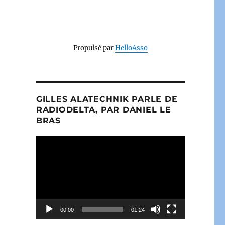
.
Propulsé par
HelloAsso
GILLES ALATECHNIK PARLE DE
RADIODELTA, PAR DANIEL LE
BRAS
Lecteur
vidéo
00:00
01:24