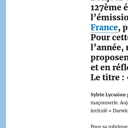
127ème é
l’émissi
France
, 
Pour cett
l’année,
proposen
et en réf
Le titre :
Sylvie Lycasion
p
maçonnerie. Aujo
intitulé « Darwin
Pour sa rubrique 