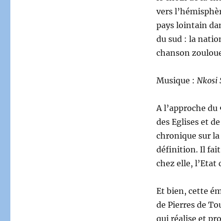
vers l’hémisphèr
pays lointain da
du sud : la nati
chanson zouloue 
Musique :
Nkosi 
A l’approche du 
des Eglises et de
chronique sur la 
définition. Il fa
chez elle, l’Etat 
Et bien, cette é
de Pierres de Tou
qui réalise et pr