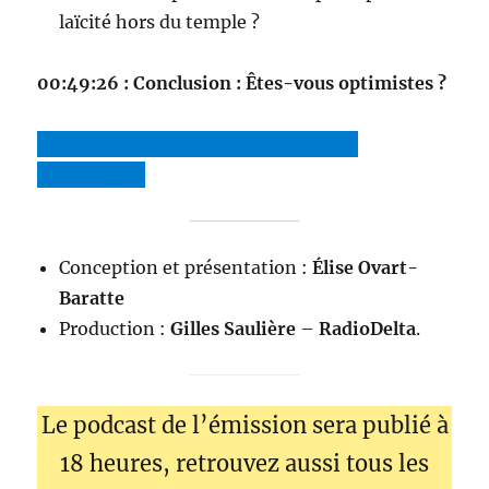
laïcité hors du temple ?
00:49:26 : Conclusion : Êtes-vous optimistes ?
00:56:25 : Musique de fin : School –
Supertramp
Conception et présentation :
Élise Ovart-
Baratte
Production :
Gilles Saulière
–
RadioDelta
.
Le podcast de l’émission sera publié à
18 heures, retrouvez aussi tous les