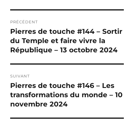
Navigation
PRÉCÉDENT
de
Pierres de touche #144 – Sortir
Publication
précédente :
du Temple et faire vivre la
l’article
République – 13 octobre 2024
SUIVANT
Pierres de touche #146 – Les
Publication
suivante :
transformations du monde – 10
novembre 2024