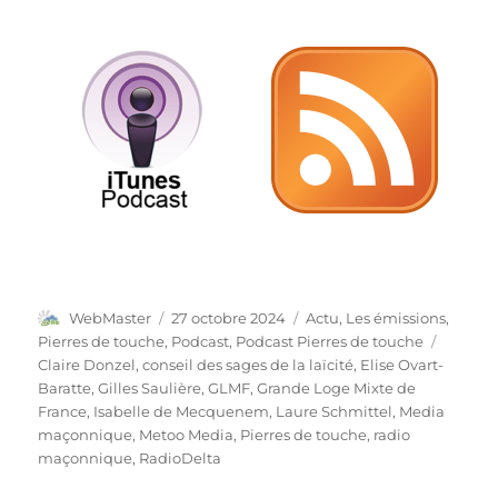
Auteur
Publié
Catégories
WebMaster
27 octobre 2024
Actu
,
Les émissions
,
le
Étiquet
Pierres de touche
,
Podcast
,
Podcast Pierres de touche
Claire Donzel
,
conseil des sages de la laïcité
,
Elise Ovart-
Baratte
,
Gilles Saulière
,
GLMF
,
Grande Loge Mixte de
France
,
Isabelle de Mecquenem
,
Laure Schmittel
,
Media
maçonnique
,
Metoo Media
,
Pierres de touche
,
radio
maçonnique
,
RadioDelta