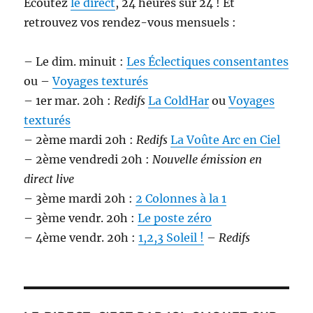
Écoutez
le direct
, 24 heures sur 24 ! Et
retrouvez vos rendez-vous mensuels :
– Le dim. minuit :
Les Éclectiques consentantes
ou –
Voyages texturés
– 1er mar. 20h :
Redifs
La ColdHar
ou
Voyages
texturés
– 2ème mardi 20h :
Redifs
La Voûte Arc en Ciel
– 2ème vendredi 20h :
Nouvelle émission en
direct live
– 3ème mardi 20h :
2 Colonnes à la 1
– 3ème vendr. 20h :
Le poste zéro
– 4ème vendr. 20h :
1,2,3 Soleil !
–
Redifs