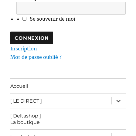
Se souvenir de moi
Inscription
Mot de passe oublié ?
Accueil
ouvrir
[ LE DIRECT ]
le
sous-
menu
[ Deltashop ]
La boutique
ouvrir