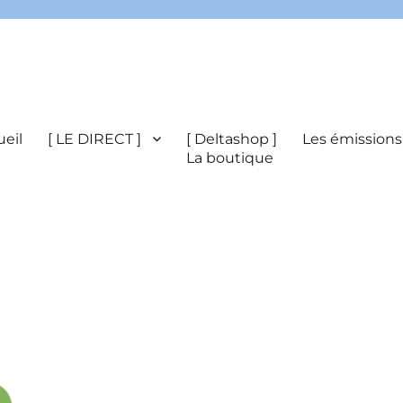
eil
[ LE DIRECT ]
[ Deltashop ]
Les émissions
La boutique