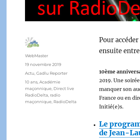
Pour accéder 
ensuite entre
Auteur
WebMaster
Publié
19 novembre 2019
le
10ème annivers
Catégories
Actu
,
Gadlu Reporter
2019. Une soirée
Étiquettes
10 ans
,
Académie
maçonnique
,
Direct live
manquer son auc
RadioDelta
,
radio
France ou en dir
maçonnique
,
RadioDelta
Initié(e)s.
Le programm
de Jean-La