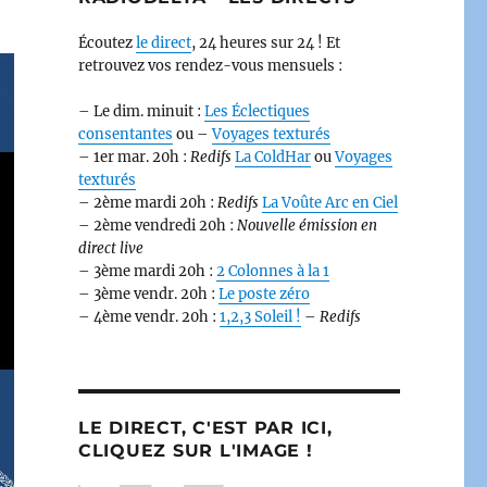
Écoutez
le direct
, 24 heures sur 24 ! Et
retrouvez vos rendez-vous mensuels :
– Le dim. minuit :
Les Éclectiques
consentantes
ou –
Voyages texturés
– 1er mar. 20h :
Redifs
La ColdHar
ou
Voyages
texturés
– 2ème mardi 20h :
Redifs
La Voûte Arc en Ciel
– 2ème vendredi 20h :
Nouvelle émission en
direct live
– 3ème mardi 20h :
2 Colonnes à la 1
– 3ème vendr. 20h :
Le poste zéro
– 4ème vendr. 20h :
1,2,3 Soleil !
–
Redifs
LE DIRECT, C'EST PAR ICI,
CLIQUEZ SUR L'IMAGE !