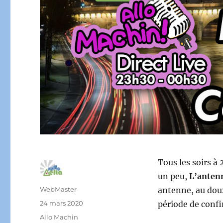
Tous les soirs à
un peu,
L’antenn
Auteur
WebMaster
antenne, au dou
Publié
24 mars 2020
période de confi
le
Catégories
Allo Machin