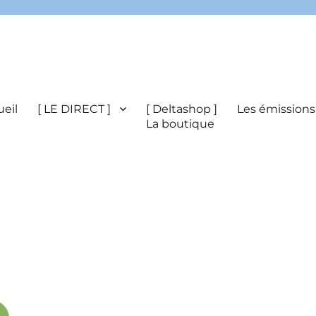
eil
[ LE DIRECT ]
[ Deltashop ]
Les émissions
La boutique