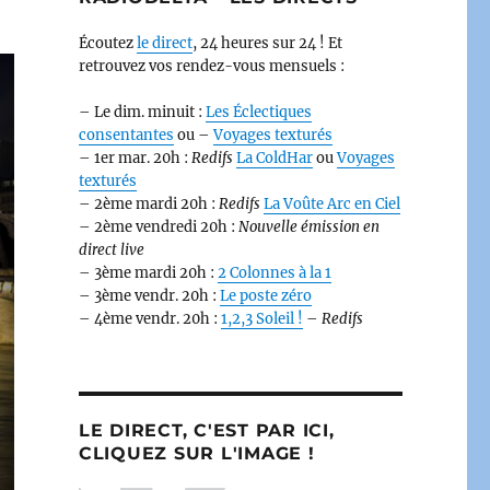
Écoutez
le direct
, 24 heures sur 24 ! Et
retrouvez vos rendez-vous mensuels :
– Le dim. minuit :
Les Éclectiques
consentantes
ou –
Voyages texturés
– 1er mar. 20h :
Redifs
La ColdHar
ou
Voyages
texturés
– 2ème mardi 20h :
Redifs
La Voûte Arc en Ciel
– 2ème vendredi 20h :
Nouvelle émission en
direct live
– 3ème mardi 20h :
2 Colonnes à la 1
– 3ème vendr. 20h :
Le poste zéro
– 4ème vendr. 20h :
1,2,3 Soleil !
–
Redifs
LE DIRECT, C'EST PAR ICI,
CLIQUEZ SUR L'IMAGE !