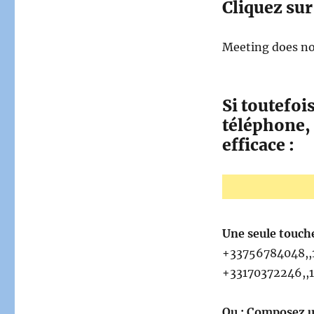
Cliquez sur 
Meeting does not
Si toutefoi
téléphone,
efficace :
Une seule touche
+33756784048,,
+33170372246,,
Ou : Composez u