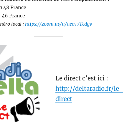
0 48 France
2 46 France
méro local :
https://zoom.us/u/aec57Tcdgv
Le direct c’est ici :
http://deltaradio.fr/le-
direct