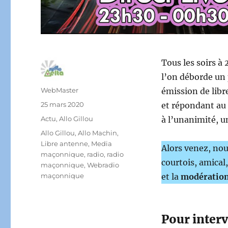
Tous les soirs à
l’on déborde un
Auteur
WebMaster
émission de libr
Publié
25 mars 2020
et répondant au
le
Catégories
Actu
,
Allo Gillou
à l’unanimité, u
Étiquettes
Allo Gillou
,
Allo Machin
,
Libre antenne
,
Media
Alors venez, nou
maçonnique
,
radio
,
radio
courtois, amical
maçonnique
,
Webradio
maçonnique
et la
modératio
Pour interv