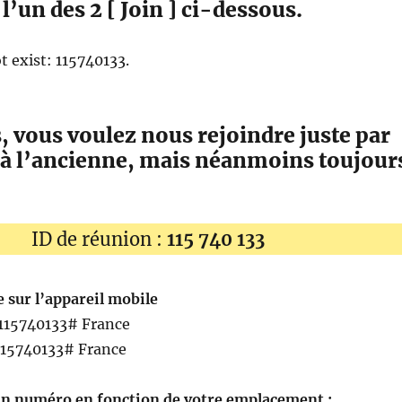
l’un des 2 [ Join ] ci-dessous.
 exist: 115740133.
s, vous voulez nous rejoindre juste par
 à l’ancienne, mais néanmoins toujour
ID de réunion :
115 740 133
 sur l’appareil mobile
115740133# France
115740133# France
n numéro en fonction de votre emplacement :