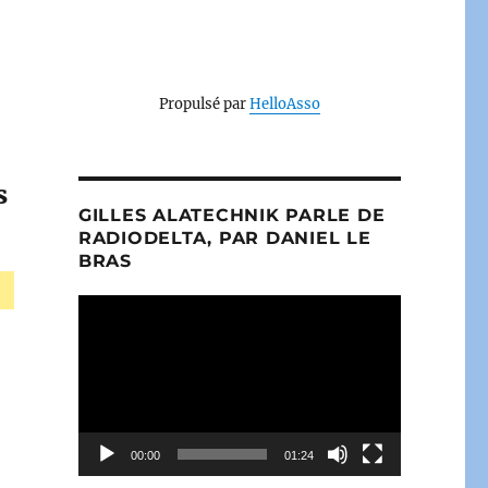
Propulsé par
HelloAsso
s
GILLES ALATECHNIK PARLE DE
RADIODELTA, PAR DANIEL LE
BRAS
Lecteur
vidéo
00:00
01:24