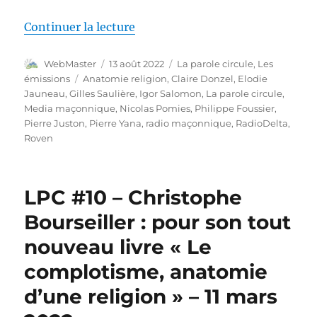
de « LPC direct – Attentat contre
Continuer la lecture
Auteur
Publié
Catégories
WebMaster
13 août 2022
La parole circule
,
Les
le
Étiquettes
émissions
Anatomie religion
,
Claire Donzel
,
Elodie
Jauneau
,
Gilles Saulière
,
Igor Salomon
,
La parole circule
,
Media maçonnique
,
Nicolas Pomies
,
Philippe Foussier
,
Pierre Juston
,
Pierre Yana
,
radio maçonnique
,
RadioDelta
,
Roven
LPC #10 – Christophe
Bourseiller : pour son tout
nouveau livre « Le
complotisme, anatomie
d’une religion » – 11 mars