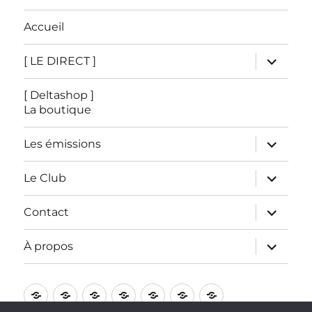
Accueil
ouvrir
[ LE DIRECT ]
le
sous-
menu
[ Deltashop ]
La boutique
ouvrir
Les émissions
le
sous-
menu
ouvrir
Le Club
le
sous-
menu
ouvrir
Contact
le
sous-
menu
ouvrir
À propos
le
sous-
menu
Accueil
[
[
Les
Le
Contact
À