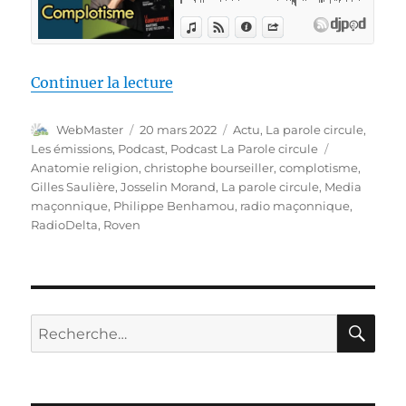
de « LPC #10 – Christophe Bours
Continuer la lecture
Auteur
Publié
Catégories
WebMaster
20 mars 2022
Actu
,
La parole circule
,
le
Étiquettes
Les émissions
,
Podcast
,
Podcast La Parole circule
Anatomie religion
,
christophe bourseiller
,
complotisme
,
Gilles Saulière
,
Josselin Morand
,
La parole circule
,
Media
maçonnique
,
Philippe Benhamou
,
radio maçonnique
,
RadioDelta
,
Roven
RE
Recherche
pour :