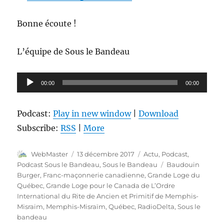
Bonne écoute !
L’équipe de Sous le Bandeau
Lecteur
00:00
00:00
audio
Podcast:
Play in new window
|
Download
Subscribe:
RSS
|
More
Auteur
Publié
Catégories
WebMaster
13 décembre 2017
Actu
,
Podcast
,
le
Étiquettes
Podcast Sous le Bandeau
,
Sous le Bandeau
Baudouin
Burger
,
Franc-maçonnerie canadienne
,
Grande Loge du
Québec
,
Grande Loge pour le Canada de L’Ordre
International du Rite de Ancien et Primitif de Memphis-
Misraim
,
Memphis-Misraïm
,
Québec
,
RadioDelta
,
Sous le
bandeau