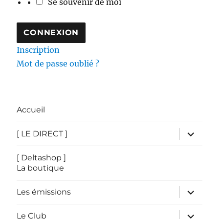
Se souvenir de moi
Inscription
Mot de passe oublié ?
Accueil
ouvrir
[ LE DIRECT ]
le
sous-
menu
[ Deltashop ]
La boutique
ouvrir
Les émissions
le
sous-
menu
ouvrir
Le Club