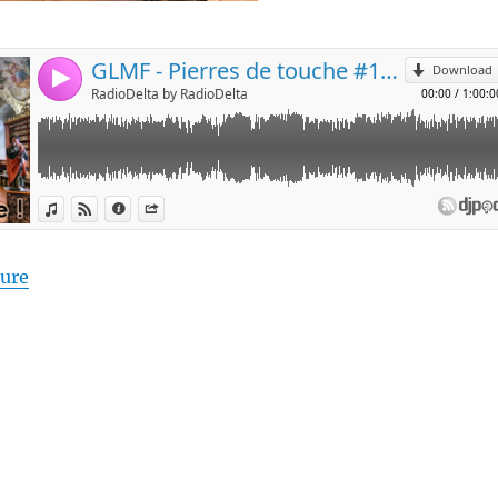
de « Pierres de touche #114 – Livre et délivre ! – 04 
ture