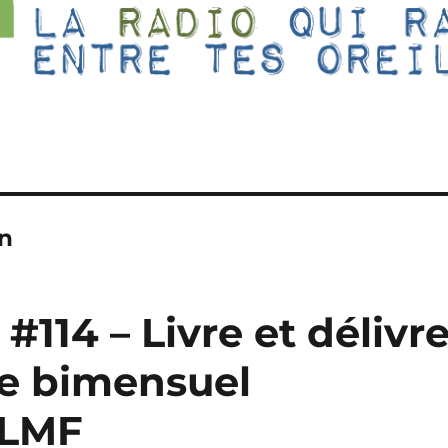
n
#114 – Livre et délivr
 le bimensuel
GLMF