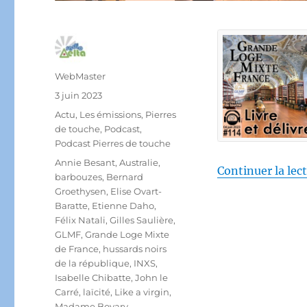
Auteur
WebMaster
Publié
3 juin 2023
le
Catégories
Actu
,
Les émissions
,
Pierres
de touche
,
Podcast
,
Podcast Pierres de touche
Étiquettes
Annie Besant
,
Australie
,
Continuer la lec
barbouzes
,
Bernard
Groethysen
,
Elise Ovart-
Baratte
,
Etienne Daho
,
Félix Natali
,
Gilles Saulière
,
GLMF
,
Grande Loge Mixte
de France
,
hussards noirs
de la république
,
INXS
,
Isabelle Chibatte
,
John le
Carré
,
laïcité
,
Like a virgin
,
Madame Bovary
,