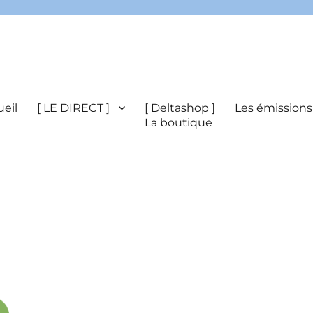
eil
[ LE DIRECT ]
[ Deltashop ]
Les émissions
La boutique