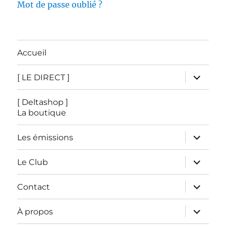
Mot de passe oublié ?
Accueil
ouvrir
[ LE DIRECT ]
le
sous-
menu
[ Deltashop ]
La boutique
ouvrir
Les émissions
le
sous-
menu
ouvrir
Le Club
le
sous-
menu
ouvrir
Contact
le
sous-
menu
ouvrir
À propos
le
sous-