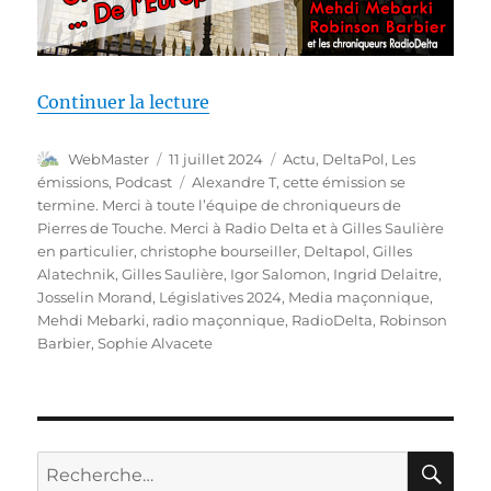
de « Deltapol – nouveau rendez-v
Continuer la lecture
Auteur
Publié
Catégories
WebMaster
11 juillet 2024
Actu
,
DeltaPol
,
Les
le
Étiquettes
émissions
,
Podcast
Alexandre T
,
cette émission se
termine. Merci à toute l’équipe de chroniqueurs de
Pierres de Touche. Merci à Radio Delta et à Gilles Saulière
en particulier
,
christophe bourseiller
,
Deltapol
,
Gilles
Alatechnik
,
Gilles Saulière
,
Igor Salomon
,
Ingrid Delaitre
,
Josselin Morand
,
Législatives 2024
,
Media maçonnique
,
Mehdi Mebarki
,
radio maçonnique
,
RadioDelta
,
Robinson
Barbier
,
Sophie Alvacete
RE
Recherche