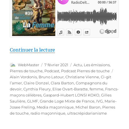
de « Pierres de touche, l’hiver
Continuer la lecture
Auteur
Publié
Catégories
WebMaster
7 février 2021
Actu
,
Les émissions
,
le
Étiquet
Pierres de touche
,
Podcast
,
Podcast Pierres de touche
Alain Vordonis
,
Bruno Latour
,
Christiane Vienne
,
Ci-git
l’amer
,
Claire Donzel
,
Clara Barton
,
Compagnons du
devoir
,
Cynthia Fleury
,
Elise Ovart-Baratte
,
femme
,
Francs-
maçons célèbres
,
Gaspard-Hubert LONSI KOKO
,
Gilles
Saulière
,
GLMF
,
Grande Loge Mixte de France
,
IVG
,
Marie-
Josee Freling
,
Media maçonnique
,
Michel Baron
,
Pierres
de touche
,
radio maçonnique
,
ultracrépidarianisme