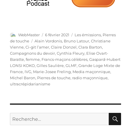
Auteur
Publié
Catégories
WebMaster
6 février 2021
Les émissions
,
Pierres
le
Étiquettes
de touche
Alain Vordonis
,
Bruno Latour
,
Christiane
Vienne
,
Ci-git l’amer
,
Claire Donzel
,
Clara Barton
,
Compagnons du devoir
,
Cynthia Fleury
,
Elise Ovart-
Baratte
,
femme
,
Francs-maçons célèbres
,
Gaspard-Hubert
LONSI KOKO
,
Gilles Saulière
,
GLMF
,
Grande Loge Mixte de
France
,
IVG
,
Marie-Josee Freling
,
Media maçonnique
,
Michel Baron
,
Pierres de touche
,
radio maçonnique
,
ultracrépidarianisme
RE
Recherche
pour :