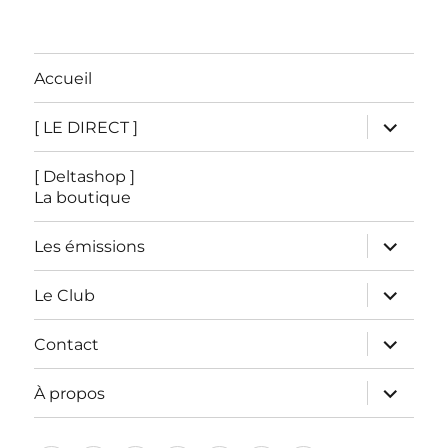
Accueil
ouvrir
[ LE DIRECT ]
le
sous-
menu
[ Deltashop ]
La boutique
ouvrir
Les émissions
le
sous-
menu
ouvrir
Le Club
le
sous-
menu
ouvrir
Contact
le
sous-
menu
ouvrir
À propos
le
sous-
menu