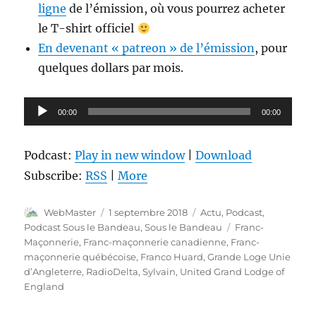
ligne
de l’émission, où vous pourrez acheter
le T-shirt officiel
En devenant « patreon » de l’émission
, pour
quelques dollars par mois.
Lecteur
00:00
00:00
audio
Podcast:
Play in new window
|
Download
Subscribe:
RSS
|
More
Auteur
Publié
Catégories
WebMaster
1 septembre 2018
Actu
,
Podcast
,
le
Étiquettes
Podcast Sous le Bandeau
,
Sous le Bandeau
Franc-
Maçonnerie
,
Franc-maçonnerie canadienne
,
Franc-
maçonnerie québécoise
,
Franco Huard
,
Grande Loge Unie
d’Angleterre
,
RadioDelta
,
Sylvain
,
United Grand Lodge of
England