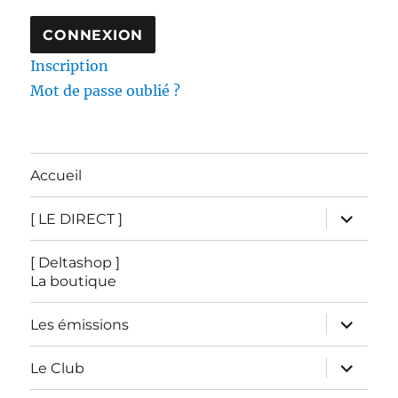
Inscription
Mot de passe oublié ?
Accueil
ouvrir
[ LE DIRECT ]
le
sous-
menu
[ Deltashop ]
La boutique
ouvrir
Les émissions
le
sous-
menu
ouvrir
Le Club
le
sous-