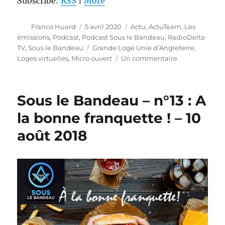
Subscribe:
RSS
|
More
Auteur
Publié
Catégories
Franco Huard
5 avril 2020
Actu
,
ActuTeam
,
Les
le
émissions
,
Podcast
,
Podcast Sous le Bandeau
,
RadioDelta
Étiquettes
TV
,
Sous le Bandeau
Grande Loge Unie d’Angleterre
,
sur
Loges virtuelles
,
Micro ouvert
Un commentaire
Sous
le
Bandeau
Sous le Bandeau – n°13 : A
#37
–
la bonne franquette ! – 10
À
août 2018
micro
ouvert