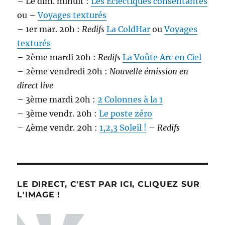
– Le dim. minuit :
Les Éclectiques consentantes
ou –
Voyages texturés
– 1er mar. 20h :
Redifs
La ColdHar
ou
Voyages
texturés
– 2ème mardi 20h :
Redifs
La Voûte Arc en Ciel
– 2ème vendredi 20h :
Nouvelle émission en
direct live
– 3ème mardi 20h :
2 Colonnes à la 1
– 3ème vendr. 20h :
Le poste zéro
– 4ème vendr. 20h :
1,2,3 Soleil !
–
Redifs
LE DIRECT, C'EST PAR ICI, CLIQUEZ SUR
L'IMAGE !