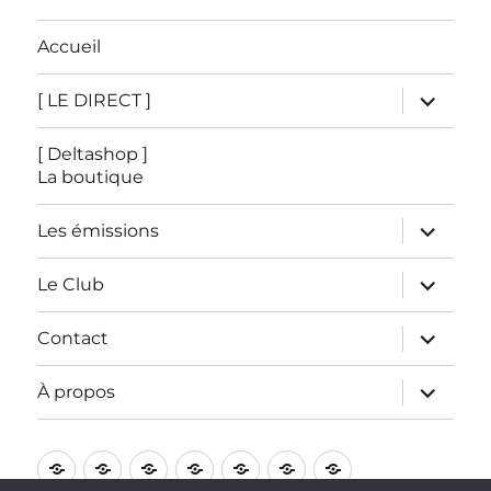
Accueil
ouvrir
[ LE DIRECT ]
le
sous-
menu
[ Deltashop ]
La boutique
ouvrir
Les émissions
le
sous-
menu
ouvrir
Le Club
le
sous-
menu
ouvrir
Contact
le
sous-
menu
ouvrir
À propos
le
sous-
menu
Accueil
[
[
Les
Le
Contact
À