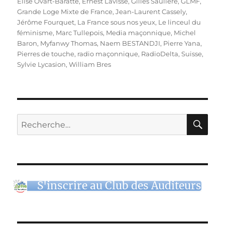
Elise Ovart-Baratte
,
Ernest Lavisse
,
Gilles Saulière
,
GLMF
,
Grande Loge Mixte de France
,
Jean-Laurent Cassely
,
Jérôme Fourquet
,
La France sous nos yeux
,
Le linceul du
féminisme
,
Marc Tullepois
,
Media maçonnique
,
Michel
Baron
,
Myfanwy Thomas
,
Naem BESTANDJI
,
Pierre Yana
,
Pierres de touche
,
radio maçonnique
,
RadioDelta
,
Suisse
,
Sylvie Lycasion
,
William Bres
RE
Recherche
pour :
S'inscrire au Club des Auditeurs