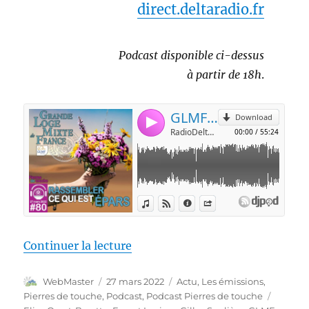
direct.deltaradio.fr
Podcast disponible ci-dessus
à partir de 18h
.
de « Pierres de touche #80 – Ra
Continuer la lecture
Auteur
Publié
Catégories
WebMaster
27 mars 2022
Actu
,
Les émissions
,
le
Étiquet
Pierres de touche
,
Podcast
,
Podcast Pierres de touche