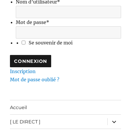
Nom d’utilisateur
*
Mot de passe
*
Se souvenir de moi
Inscription
Mot de passe oublié ?
Accueil
ouvrir
[ LE DIRECT ]
le
sous-