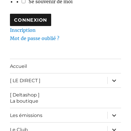
Se souvenir de moi
Inscription
Mot de passe oublié ?
Accueil
ouvrir
[ LE DIRECT ]
le
sous-
menu
[ Deltashop ]
La boutique
ouvrir
Les émissions
le
sous-
menu
ouvrir
Le Club