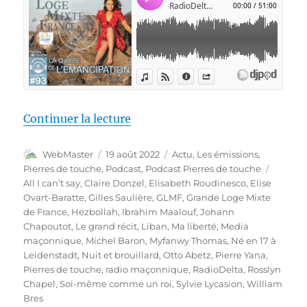
de « Pierres de touche #93 – La
Continuer la lecture
Auteur
Publié
Catégories
WebMaster
19 août 2022
Actu
,
Les émissions
,
le
Étiquet
Pierres de touche
,
Podcast
,
Podcast Pierres de touche
All I can’t say
,
Claire Donzel
,
Elisabeth Roudinesco
,
Elise
Ovart-Baratte
,
Gilles Saulière
,
GLMF
,
Grande Loge Mixte
de France
,
Hezbollah
,
Ibrahim Maalouf
,
Johann
Chapoutot
,
Le grand récit
,
Liban
,
Ma liberté
,
Media
maçonnique
,
Michel Baron
,
Myfanwy Thomas
,
Né en 17 à
Leidenstadt
,
Nuit et brouillard
,
Otto Abetz
,
Pierre Yana
,
Pierres de touche
,
radio maçonnique
,
RadioDelta
,
Rosslyn
Chapel
,
Soi-même comme un roi
,
Sylvie Lycasion
,
William
Bres