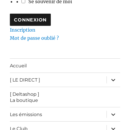
Se souvenir de moi
Inscription
Mot de passe oublié ?
Accueil
ouvrir
[ LE DIRECT ]
le
sous-
menu
[ Deltashop ]
La boutique
ouvrir
Les émissions
le
sous-
menu
ouvrir
Le Club