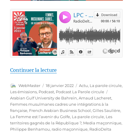
de « LPC #9 – Arnaud Lacheret :
Continuer la lecture
Auteur
Publié
Catégories
WebMaster
18 janvier 2022
Actu
,
La parole circule
,
le
Étiquettes
Les émissions
,
Podcast
,
Podcast La Parole circule
Arabian Gulf University de Bahreïn
,
Arnaud Lacheret
,
Femmes musulmanes cadres une intégrations à la
française
,
French Arabian Business School
,
Gilles Saulière
,
La Femme est l’avenir du Golfe
,
La parole circule
,
Les
territoires gagnés de la République ?
,
Media maçonnique
,
Philippe Benhamou
,
radio maçonnique
,
RadioDelta