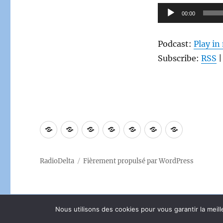
Lecteur
00:00
audio
Podcast:
Play i
Subscribe:
RSS
Accueil
[
[
Les
Le
Contact
À
LE
Deltashop
émissions
Club
propos
DIRECT
]
RadioDelta
Fièrement propulsé par WordPress
]
La
boutique
Nous utilisons des cookies pour vous garantir la meill