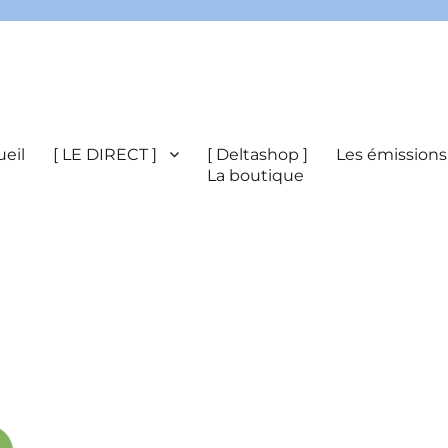
eil
[ LE DIRECT ]
[ Deltashop ]
Les émissions
La boutique