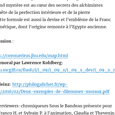
and mystère est au cœur des secrets des alchimistes
te de la perfection intérieure et de la pierre
tte formule est aussi la devise et l’emblème de la Franc
étique, dont l’origine remonte à l’Egypte ancienne.
ission
:
s://coronavirus.jhu.edu/map.html
 moral par Lawrence Kohlberg
:
au.mcgill.ca/flash/i/i_09/i_09_s/i_09_s_dev/i_09_s_
Heinz
:
http://philogalichet.fr/wp-
s/2016/02/Deux-exemples-de-dilemmes-moraux.pdf
terviewers-chroniqueurs Sous le Bandeau présente pour
Franco H. et Sylvain P. à l’animation, Claudia et Thevenin