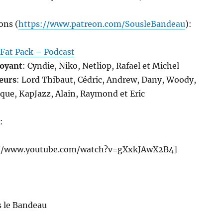
ons (
https://www.patreon.com/SousleBandeau
):
 Fat Pack – Podcast
boyant
: Cyndie, Niko, Netliop, Rafael et Michel
eurs
: Lord Thibaut, Cédric, Andrew, Dany, Woody,
que, KapJazz, Alain, Raymond et Eric
:
://www.youtube.com/watch?v=gXxkJAwX2B4]
s le Bandeau