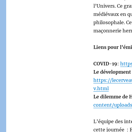
l’Univers. Ce gr
médiévaux en quê
philosophale. Ce
maçonnerie herm
Liens pour l’ém
COVID-19
:
http
Le dévelopment
https://lecerve
v.html
Le dilemme de 
content/upload
L’équipe des in
cette journée : 