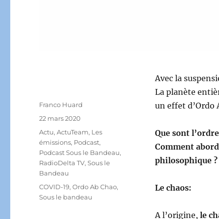
Avec la suspensi
La planète entiè
Auteur
Franco Huard
un effet d’Ordo 
Publié
22 mars 2020
le
Catégories
Actu
,
ActuTeam
,
Les
Que sont l’ordre
émissions
,
Podcast
,
Comment aborder
Podcast Sous le Bandeau
,
philosophique ?
RadioDelta TV
,
Sous le
Bandeau
Étiquettes
COVID-19
,
Ordo Ab Chao
,
Le chaos:
Sous le bandeau
A l’origine,
le ch