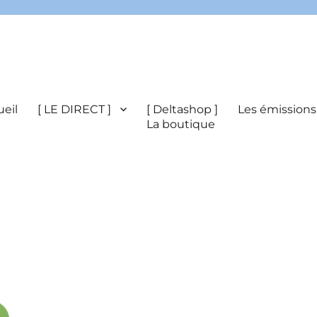
eil
[ LE DIRECT ]
[ Deltashop ]
Les émissions
La boutique