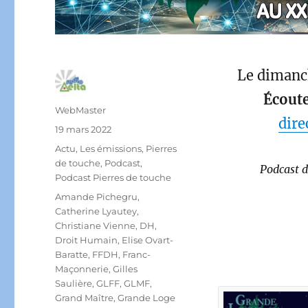
Le dimanc
Écoute
Auteur
WebMaster
dire
Publié
19 mars 2022
le
Catégories
Actu
,
Les émissions
,
Pierres
de touche
,
Podcast
,
Podcast d
Podcast Pierres de touche
Étiquettes
Amande Pichegru
,
Catherine Lyautey
,
Christiane Vienne
,
DH
,
Droit Humain
,
Elise Ovart-
Baratte
,
FFDH
,
Franc-
Maçonnerie
,
Gilles
Saulière
,
GLFF
,
GLMF
,
Grand Maître
,
Grande Loge