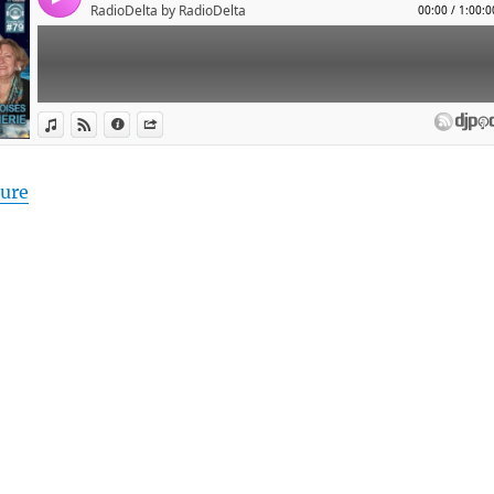
de « Pierres de touche, l’hiver ! #79 – Regards crois
ture