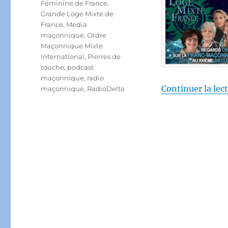
Féminine de France
,
Grande Loge Mixte de
France
,
Media
maçonnique
,
Ordre
Maçonnique Mixte
International
,
Pierres de
touche
,
podcast
maçonnique
,
radio
Continuer la lec
maçonnique
,
RadioDelta