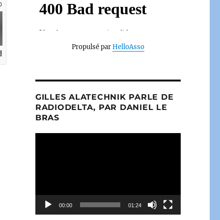
Propulsé par
HelloAsso
és sur la franc-maçonnerie au 21e siècle – 20 mars 2022 –
GILLES ALATECHNIK PARLE DE
RADIODELTA, PAR DANIEL LE
BRAS
Lecteur
vidéo
00:00
01:24