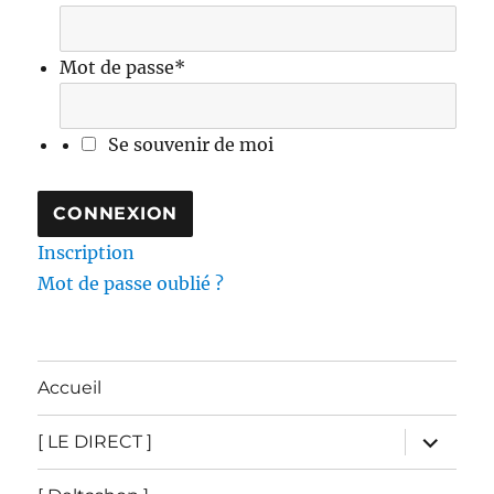
Mot de passe
*
Se souvenir de moi
Inscription
Mot de passe oublié ?
Accueil
ouvrir
[ LE DIRECT ]
le
sous-
menu