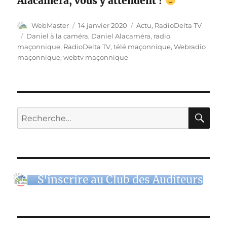
Alacaméra, vous y attendent !
Auteur
Publié
Catégories
WebMaster
14 janvier 2020
Actu
,
RadioDelta TV
le
Étiquettes
Daniel à la caméra
,
Daniel Alacaméra
,
radio
maçonnique
,
RadioDelta TV
,
télé maçonnique
,
Webradio
maçonnique
,
webtv maçonnique
RE
Recherche
pour :
S'inscrire au Club des Auditeurs