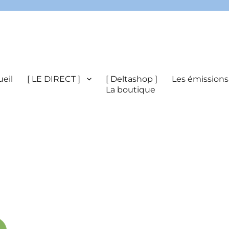
eil
[ LE DIRECT ]
[ Deltashop ]
Les émissions
La boutique