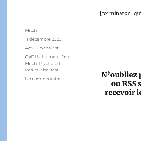
[forminator_qui
Auteur
Mitch
Publié
11 décembre 2020
le
Catégories
Actu
,
PsychoTest
Étiquettes
GADLU
,
Humour
,
Jeu
,
Mitch
,
Psychotest
,
RadioDelta
,
Test
N’oubliez 
sur
Un commentaire
ou RSS s
[PsykotesT]
recevoir l
Ferais-
tu
un
bon,
ou
une
bonne
GADLU ?