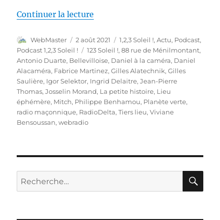
de « 1,2,3 Soleil ! – 46 – « Tier
Continuer la lecture
Auteur
Publié
Catégories
WebMaster
2 août 2021
1,2,3 Soleil !
,
Actu
,
Podcast
,
le
Étiquettes
Podcast 1,2,3 Soleil !
123 Soleil !
,
88 rue de Ménilmontant
,
Antonio Duarte
,
Bellevilloise
,
Daniel à la caméra
,
Daniel
Alacaméra
,
Fabrice Martinez
,
Gilles Alatechnik
,
Gilles
Saulière
,
Igor Selektor
,
Ingrid Delaitre
,
Jean-Pierre
Thomas
,
Josselin Morand
,
La petite histoire
,
Lieu
éphémère
,
Mitch
,
Philippe Benhamou
,
Planète verte
,
radio maçonnique
,
RadioDelta
,
Tiers lieu
,
Viviane
Bensoussan
,
webradio
RE
Recherche
pour :