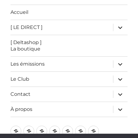
Accueil
ouvrir
[ LE DIRECT ]
le
sous-
menu
[ Deltashop ]
La boutique
ouvrir
Les émissions
le
sous-
menu
ouvrir
Le Club
le
sous-
menu
ouvrir
Contact
le
sous-
menu
ouvrir
À propos
le
sous-
menu
Accueil
[
[
Les
Le
Contact
À