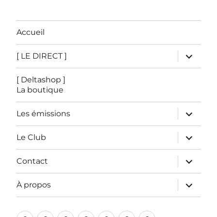
Accueil
ouvrir
[ LE DIRECT ]
le
sous-
menu
[ Deltashop ]
La boutique
ouvrir
Les émissions
le
sous-
menu
ouvrir
Le Club
le
sous-
menu
ouvrir
Contact
le
sous-
menu
ouvrir
À propos
le
sous-
menu