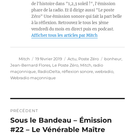
de l'histoire dans "1,2,3 soleil !", l'émission
phare de la radio. Et il dirige aussi "Le poste
Zéro" Une émission sonore qui fait la part belle
à la réflexion. Retrouvez le tous les 3ème
vendredi du mois en direct puis en podcast.
Afficher tous les articles par Mitch
Auteur
Publié
Catégories
Étiquettes
Mitch
19 février 2019
Actu
,
Poste Zéro
bonheur
,
le
Jean-Bernard Flores
,
Le Poste Zéro
,
Mitch
,
radio
maçonnique
,
RadioDelta
,
réflexion sonore
,
webradio
,
Webradio maçonnique
Navigation
PRÉCÉDENT
de
Sous le Bandeau – Émission
Publication
précédente :
#22 – Le Vénérable Maître
l’article