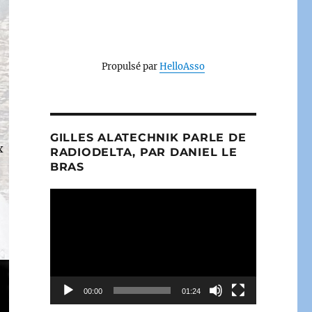
Propulsé par
HelloAsso
GILLES ALATECHNIK PARLE DE
x
RADIODELTA, PAR DANIEL LE
BRAS
Lecteur
vidéo
00:00
01:24