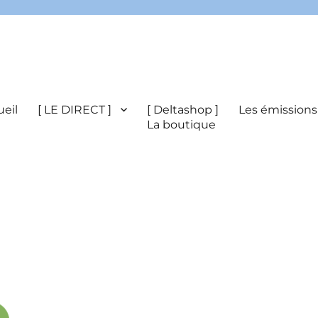
eil
[ LE DIRECT ]
[ Deltashop ]
Les émissions
La boutique