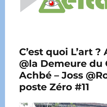
C’est quoi L’art 
@la Demeure du 
Achbé – Joss @Roy
poste Zéro #11