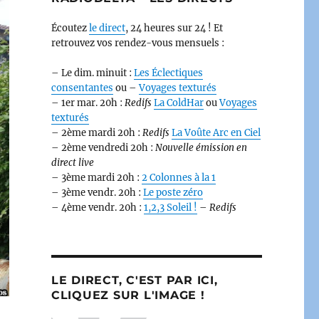
Écoutez
le direct
, 24 heures sur 24 ! Et
retrouvez vos rendez-vous mensuels :
– Le dim. minuit :
Les Éclectiques
consentantes
ou –
Voyages texturés
– 1er mar. 20h :
Redifs
La ColdHar
ou
Voyages
texturés
– 2ème mardi 20h :
Redifs
La Voûte Arc en Ciel
– 2ème vendredi 20h :
Nouvelle émission en
direct live
– 3ème mardi 20h :
2 Colonnes à la 1
– 3ème vendr. 20h :
Le poste zéro
– 4ème vendr. 20h :
1,2,3 Soleil !
–
Redifs
LE DIRECT, C'EST PAR ICI,
CLIQUEZ SUR L'IMAGE !