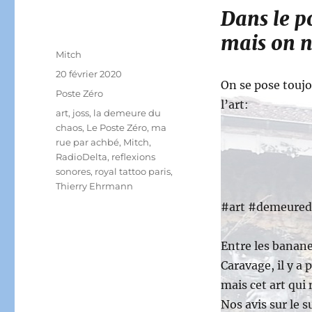
Dans le p
mais on n’
Auteur
Mitch
Publié
20 février 2020
On se pose toujo
le
Catégories
Poste Zéro
l’art:
Étiquettes
art
,
joss
,
la demeure du
chaos
,
Le Poste Zéro
,
ma
rue par achbé
,
Mitch
,
RadioDelta
,
reflexions
sonores
,
royal tattoo paris
,
Thierry Ehrmann
#art #demeured
Entre les banane
Caravage, il y a 
mais cet art qui 
Nos avis sur le 