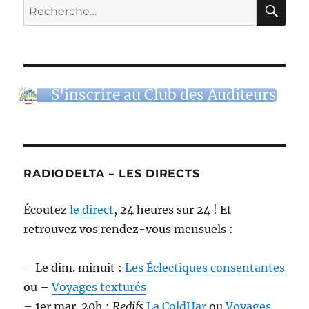
RE
Recherche
pour :
S'inscrire au Club des Auditeurs
RADIODELTA – LES DIRECTS
Écoutez
le direct
, 24 heures sur 24 ! Et
retrouvez vos rendez-vous mensuels :
– Le dim. minuit :
Les Éclectiques consentantes
ou –
Voyages texturés
– 1er mar. 20h :
Redifs
La ColdHar
ou
Voyages