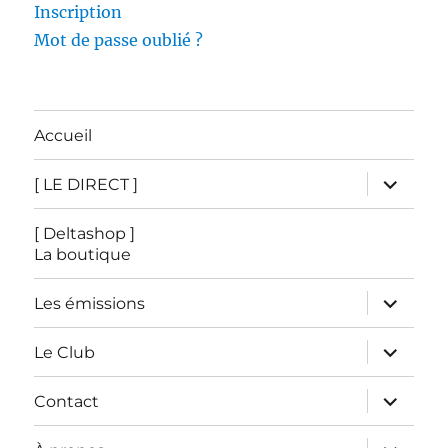
Inscription
Mot de passe oublié ?
Accueil
ouvrir
[ LE DIRECT ]
le
sous-
menu
[ Deltashop ]
La boutique
ouvrir
Les émissions
le
sous-
menu
ouvrir
Le Club
le
sous-
menu
ouvrir
Contact
le
sous-
menu
ouvrir