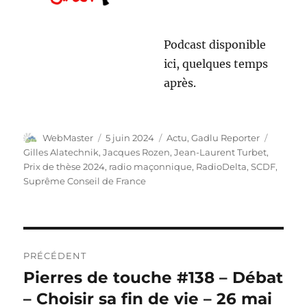
Podcast disponible
ici, quelques temps
après.
Auteur
Publié
Catégories
Étiquet
WebMaster
5 juin 2024
Actu
,
Gadlu Reporter
le
Gilles Alatechnik
,
Jacques Rozen
,
Jean-Laurent Turbet
,
Prix de thèse 2024
,
radio maçonnique
,
RadioDelta
,
SCDF
,
Suprême Conseil de France
Navigation
PRÉCÉDENT
de
Pierres de touche #138 – Débat
Publication
précédente :
– Choisir sa fin de vie – 26 mai
l’article