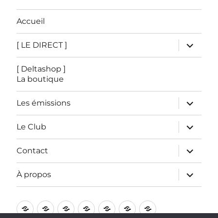
Accueil
ouvrir
[ LE DIRECT ]
le
sous-
menu
[ Deltashop ]
La boutique
ouvrir
Les émissions
le
sous-
menu
ouvrir
Le Club
le
sous-
menu
ouvrir
Contact
le
sous-
menu
ouvrir
À propos
le
sous-
menu
Accueil
[
[
Les
Le
Contact
À