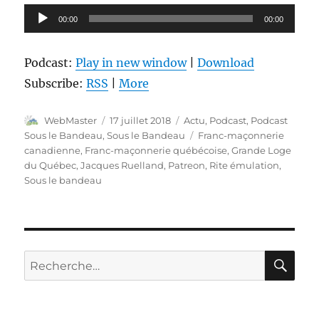
Lecteur
00:00
00:00
audio
Podcast:
Play in new window
|
Download
Subscribe:
RSS
|
More
Auteur
Publié
Catégories
WebMaster
17 juillet 2018
Actu
,
Podcast
,
Podcast
le
Étiquettes
Sous le Bandeau
,
Sous le Bandeau
Franc-maçonnerie
canadienne
,
Franc-maçonnerie québécoise
,
Grande Loge
du Québec
,
Jacques Ruelland
,
Patreon
,
Rite émulation
,
Sous le bandeau
RE
Recherche
pour :