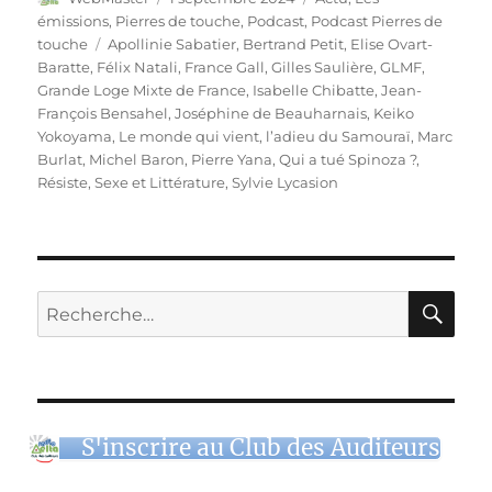
le
émissions
,
Pierres de touche
,
Podcast
,
Podcast Pierres de
Étiquettes
touche
Apollinie Sabatier
,
Bertrand Petit
,
Elise Ovart-
Baratte
,
Félix Natali
,
France Gall
,
Gilles Saulière
,
GLMF
,
Grande Loge Mixte de France
,
Isabelle Chibatte
,
Jean-
François Bensahel
,
Joséphine de Beauharnais
,
Keiko
Yokoyama
,
Le monde qui vient
,
l’adieu du Samouraï
,
Marc
Burlat
,
Michel Baron
,
Pierre Yana
,
Qui a tué Spinoza ?
,
Résiste
,
Sexe et Littérature
,
Sylvie Lycasion
RE
Recherche
pour :
S'inscrire au Club des Auditeurs