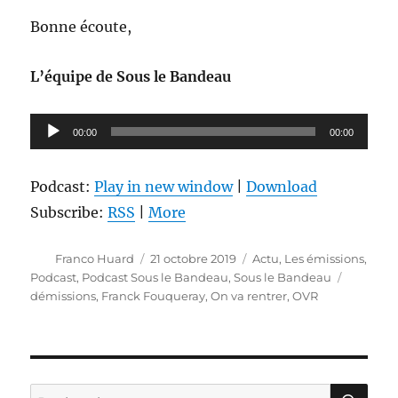
Bonne écoute,
L’équipe de Sous le Bandeau
Lecteur
00:00
00:00
audio
Podcast:
Play in new window
|
Download
Subscribe:
RSS
|
More
Auteur
Publié
Catégories
Franco Huard
21 octobre 2019
Actu
,
Les émissions
,
le
Étiquett
Podcast
,
Podcast Sous le Bandeau
,
Sous le Bandeau
démissions
,
Franck Fouqueray
,
On va rentrer
,
OVR
RE
Recherche