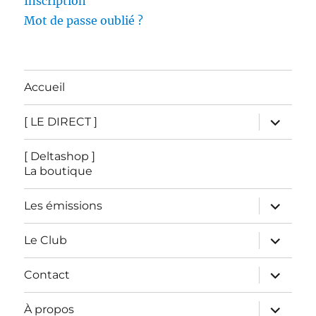
Inscription
Mot de passe oublié ?
Accueil
ouvrir
[ LE DIRECT ]
le
sous-
menu
[ Deltashop ]
La boutique
ouvrir
Les émissions
le
sous-
menu
ouvrir
Le Club
le
sous-
menu
ouvrir
Contact
le
sous-
menu
ouvrir
À propos