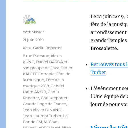
Le 21 juin 2019, 
fête de la musiq
Auteur
WebMaster
arrondissement d
Publié
21 juin 2019
grands Temples 
le
Catégories
Actu
,
Gadlu Reporter
Brossolette
.
Étiquettes
8 rue Puteaux
,
Alexis
KUNE
,
Daniel BARDA et
Retrouvez tous l
son groupe de Jazz
,
Didier
Turbet
KALEFF Entropie
,
Fête de
la musique
,
Fête de la
musique 2018
,
Gabriel
L’évènement ser
Naïm AMOR
,
Gadlu
! Une équipe de 
Reporter
,
Gadlureporter
,
Grande Loge de France
,
journée pour vou
Jean olivier DINAND
,
Jean-Laurent Turbet
,
La
Bande FM
,
M. Chat
,
Michael APPELMAN
,
Nina