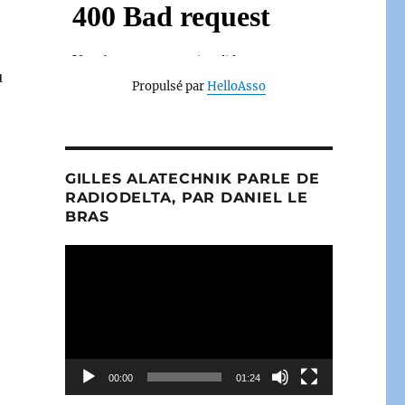
u
Propulsé par
HelloAsso
GILLES ALATECHNIK PARLE DE
RADIODELTA, PAR DANIEL LE
BRAS
Lecteur
vidéo
00:00
01:24