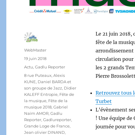
Le 21 juin 2018, 
fête de la musiq
Auteur
WebMaster
arrondissement d
Publié
19 juin 2018
circulation pour 
le
Catégories
Actu
,
Gadlu Reporter
les 2 grands Tem
Étiquettes
8 rue Puteaux
,
Alexis
Pierre Brossolett
KUNE
,
Daniel BARDA et
son groupe de Jazz
,
Didier
Retrouvez tous l
KALEFF Entropie
,
Fête de
la musique
,
Fête de la
Turbet
musique 2018
,
Gabriel
L’évènement ser
Naïm AMOR
,
Gadlu
! Une équipe de 
Reporter
,
Gadlureporter
,
Grande Loge de France
,
journée pour vou
Jean olivier DINAND
,