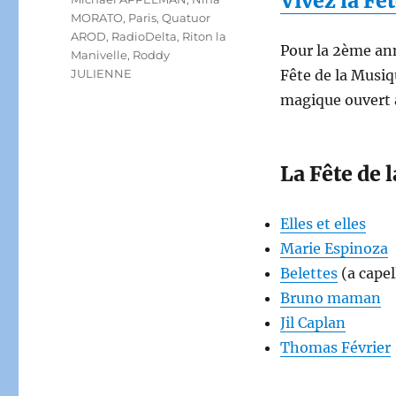
Vivez la Fê
MORATO
,
Paris
,
Quatuor
AROD
,
RadioDelta
,
Riton la
Pour la 2ème ann
Manivelle
,
Roddy
JULIENNE
Fête de la Musiqu
magique ouvert 
La Fête de 
Elles et elles
Marie Espinoza
Belettes
(a capel
Bruno maman
Jil Caplan
Thomas Février