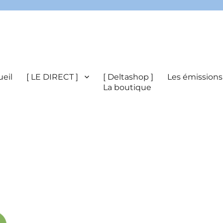
eil
[ LE DIRECT ]
[ Deltashop ]
Les émissions
La boutique