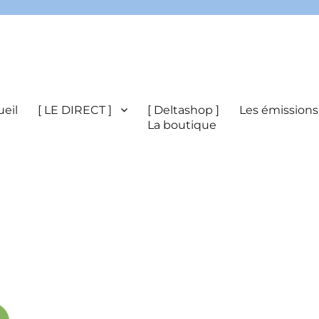
eil
[ LE DIRECT ]
[ Deltashop ]
Les émissions
La boutique