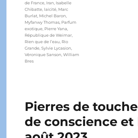
de France
,
Iran
,
Isabelle
Chibatte
,
laïcité
,
Marc
Burlat
,
Michel Baron
,
Myfanwy Thomas
,
Parfum
exotique
,
Pierre Yana
,
République de Weimar
,
Rien que de l’eau
,
Rio
Grande
,
Sylvie Lycasion
,
Véronique Sanson
,
William
Bres
Pierres de touche 
de conscience et l
août 2023