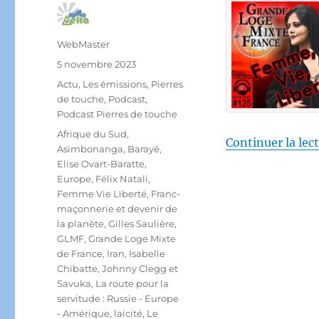
Auteur
WebMaster
Publié
5 novembre 2023
le
Catégories
Actu
,
Les émissions
,
Pierres
de touche
,
Podcast
,
Podcast Pierres de touche
Étiquettes
Afrique du Sud
,
Continuer la lec
Asimbonanga
,
Barayé
,
Elise Ovart-Baratte
,
Europe
,
Félix Natali
,
Femme Vie Liberté
,
Franc-
maçonnerie et devenir de
la planète
,
Gilles Saulière
,
GLMF
,
Grande Loge Mixte
de France
,
Iran
,
Isabelle
Chibatte
,
Johnny Clegg et
Savuka
,
La route pour la
servitude : Russie - Europe
- Amérique
,
laïcité
,
Le