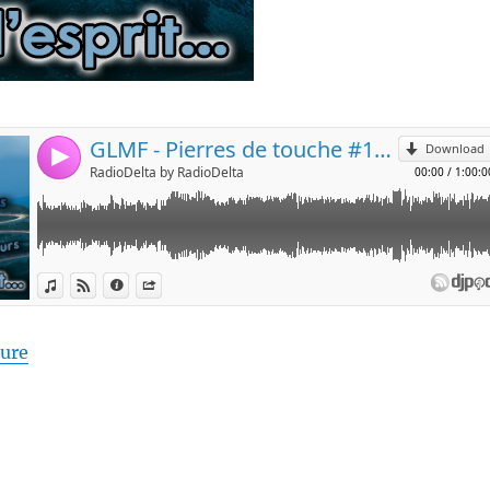
de « Pierres de touche #123 – Tours et détours de l’e
ture