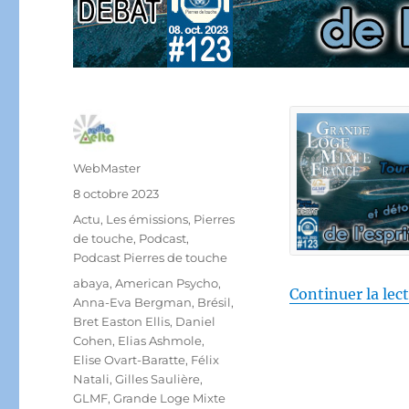
Auteur
WebMaster
Publié
8 octobre 2023
le
Catégories
Actu
,
Les émissions
,
Pierres
de touche
,
Podcast
,
Podcast Pierres de touche
Étiquettes
abaya
,
American Psycho
,
Continuer la lec
Anna-Eva Bergman
,
Brésil
,
Bret Easton Ellis
,
Daniel
Cohen
,
Elias Ashmole
,
Elise Ovart-Baratte
,
Félix
Natali
,
Gilles Saulière
,
GLMF
,
Grande Loge Mixte