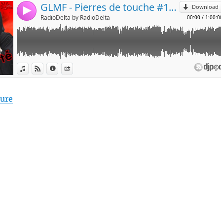
de « Pierres de touche #125 – Femme, Vie, Liberté 
ture