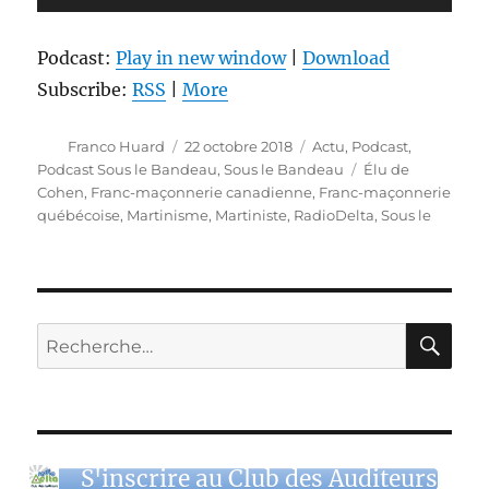
audio
Podcast:
Play in new window
|
Download
Subscribe:
RSS
|
More
Auteur
Publié
Catégories
Franco Huard
22 octobre 2018
Actu
,
Podcast
,
le
Étiquettes
Podcast Sous le Bandeau
,
Sous le Bandeau
Élu de
Cohen
,
Franc-maçonnerie canadienne
,
Franc-maçonnerie
québécoise
,
Martinisme
,
Martiniste
,
RadioDelta
,
Sous le
RE
Recherche
pour :
S'inscrire au Club des Auditeurs