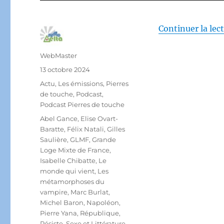
Continuer la lec
Auteur
WebMaster
Publié
13 octobre 2024
le
Catégories
Actu
,
Les émissions
,
Pierres
de touche
,
Podcast
,
Podcast Pierres de touche
Étiquettes
Abel Gance
,
Elise Ovart-
Baratte
,
Félix Natali
,
Gilles
Saulière
,
GLMF
,
Grande
Loge Mixte de France
,
Isabelle Chibatte
,
Le
monde qui vient
,
Les
métamorphoses du
vampire
,
Marc Burlat
,
Michel Baron
,
Napoléon
,
Pierre Yana
,
République
,
Résiste
,
Sexe et Littérature
,