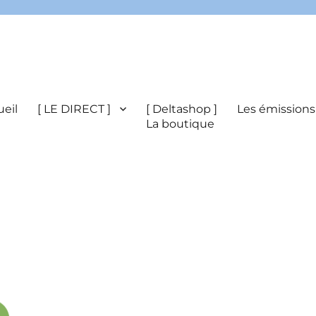
eil
[ LE DIRECT ]
[ Deltashop ]
Les émissions
La boutique