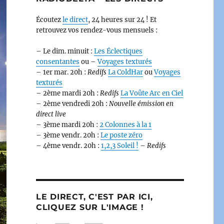
Écoutez
le direct
, 24 heures sur 24 ! Et
retrouvez vos rendez-vous mensuels :
– Le dim. minuit :
Les Éclectiques
consentantes
ou –
Voyages texturés
– 1er mar. 20h :
Redifs
La ColdHar
ou
Voyages
texturés
– 2ème mardi 20h :
Redifs
La Voûte Arc en Ciel
– 2ème vendredi 20h :
Nouvelle émission en
direct live
– 3ème mardi 20h :
2 Colonnes à la 1
– 3ème vendr. 20h :
Le poste zéro
– 4ème vendr. 20h :
1,2,3 Soleil !
–
Redifs
LE DIRECT, C'EST PAR ICI,
CLIQUEZ SUR L'IMAGE !