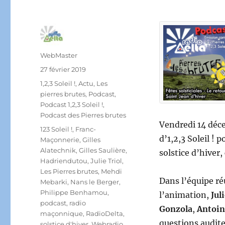
Auteur
WebMaster
Publié
27 février 2019
le
Catégories
1,2,3 Soleil !
,
Actu
,
Les
pierres brutes
,
Podcast
,
Podcast 1,2,3 Soleil !
,
Podcast des Pierres brutes
Vendredi 14 déce
Étiquettes
123 Soleil !
,
Franc-
d’1,2,3 Soleil ! 
Maçonnerie
,
Gilles
Alatechnik
,
Gilles Saulière
,
solstice d’hiver,
Hadriendutou
,
Julie Triol
,
Les Pierres brutes
,
Mehdi
Dans l’équipe réu
Mebarki
,
Nans le Berger
,
Philippe Benhamou
,
l’animation,
Jul
podcast
,
radio
Gonzola
,
Antoin
maçonnique
,
RadioDelta
,
questions audit
solstice d'hiver
,
Webradio