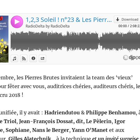
mbre, les Pierres Brutes invitaient la team des ‘vieux’
pour fêter avec vous, auditrices chéries, auditeurs chéris, l
 cru 2018 !
nifiée, il y avait :
Hadriendutou
&
Philippe Benhamou
, 
ie Triol
,
Jean-François Dossat, dit, Le Pèlerin
,
Igor
e
,
Sophiane
,
Nans le Berger
,
Yann O’Manet
et aux
eur,
Gilles Alatechnik
…à la technique
et un invité surprise