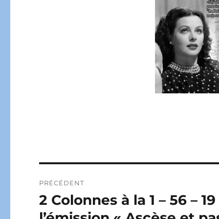
Navigation
PRÉCÉDENT
de
2 Colonnes à la 1 – 56 – 1
Publication
précédente :
l’article
l’émission « Ascèse et pa