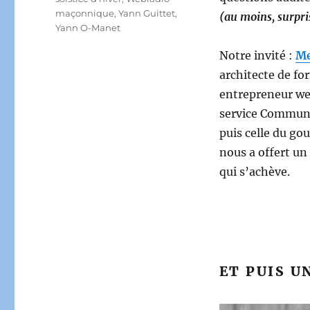
maçonnique
,
Yann Guittet
,
(au moins, surpri
Yann O-Manet
Notre invité :
Me
a
rchitecte de fo
entrepreneur web
service Communi
puis celle du go
nous a offert un
qui s’achève.
ET PUIS U