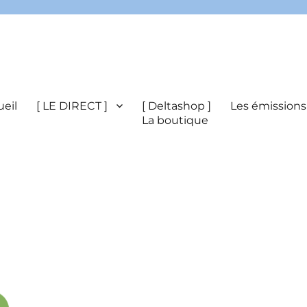
eil
[ LE DIRECT ]
[ Deltashop ]
Les émissions
La boutique