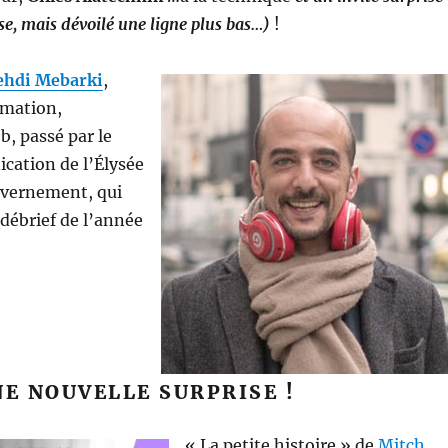
se, mais dévoilé une ligne plus bas…)
!
hdi Mebarki
,
rmation,
, passé par le
cation de l’Élysée
uvernement, qui
 débrief de l’année
NE NOUVELLE SURPRISE !
« La petite histoire » de
Mitch
,