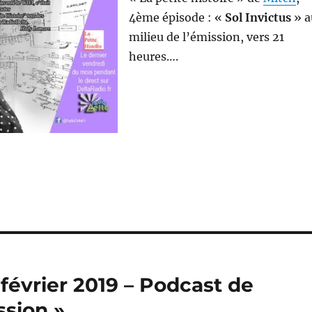
4ème épisode : «
Sol Invictus
» a
milieu de l’émission, vers 21
heures….
9 février 2019 – Podcast de
ssion »