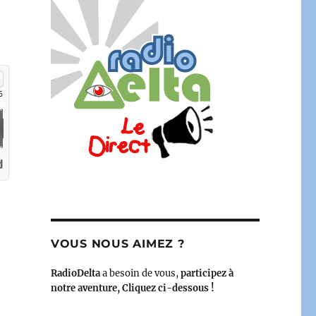
antes, qu’en est-il réellement ? » – 4 novembre 2022 – 2
VOUS NOUS AIMEZ ?
RadioDelta
a besoin de vous,
participez à
notre aventure, Cliquez ci-dessous !