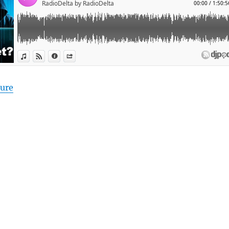
de « Les Pierres Brutes #18 – « internet et cybersécu
ture