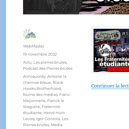
Auteur
WebMaster
Publié
19 novembre 2022
le
Catégories
Actu
,
Les pierres brutes
,
Podcast des Pierres brutes
Étiquettes
Anniquordy
,
Antoine la
chemise bleue
,
Black
Continuer la lec
Hawks Brotherhood
,
fouine des médias
,
Franc-
Maçonnerie
,
Franck le
Stagiaire
,
Fraternité
étudiante
,
Hervé Hoin
Lecoq
,
Igor Gonzola
,
Les
Pierres brutes
,
Media