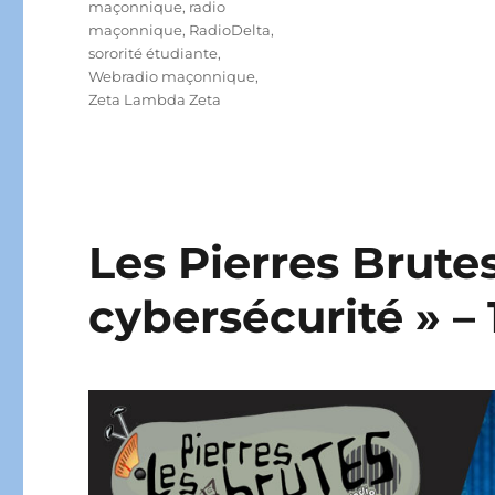
maçonnique
,
radio
maçonnique
,
RadioDelta
,
sororité étudiante
,
Webradio maçonnique
,
Zeta Lambda Zeta
Les Pierres Brutes
cybersécurité » – 