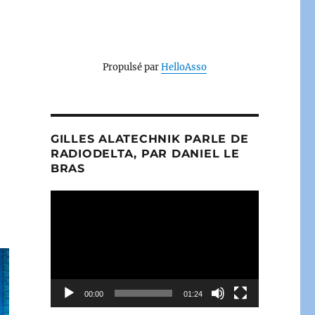
Propulsé par
HelloAsso
GILLES ALATECHNIK PARLE DE
RADIODELTA, PAR DANIEL LE
BRAS
t
Lecteur
vidéo
00:00
01:24