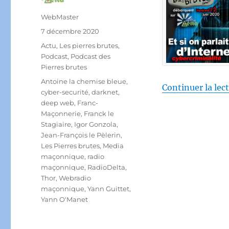
Auteur
WebMaster
Publié
7 décembre 2020
le
Catégories
Actu
,
Les pierres brutes
,
Podcast
,
Podcast des
Pierres brutes
Étiquettes
Antoine la chemise bleue
,
Continuer la lec
cyber-securité
,
darknet
,
deep web
,
Franc-
Maçonnerie
,
Franck le
Stagiaire
,
Igor Gonzola
,
Jean-François le Pèlerin
,
Les Pierres brutes
,
Media
maçonnique
,
radio
maçonnique
,
RadioDelta
,
Thor
,
Webradio
maçonnique
,
Yann Guittet
,
Yann O'Manet