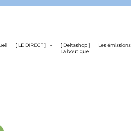
eil
[ LE DIRECT ]
[ Deltashop ]
Les émissions
La boutique