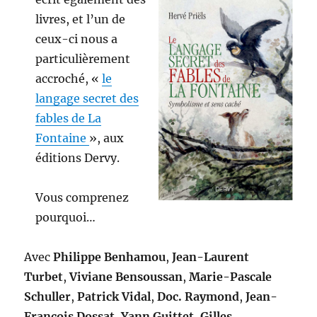
livres, et l’un de
ceux-ci nous a
particulièrement
accroché, «
le
langage secret des
fables de La
Fontaine
», aux
éditions Dervy.
Vous comprenez
pourquoi…
Avec
Philippe Benhamou
,
Jean-Laurent
Turbet
,
Viviane Bensoussan
,
Marie-Pascale
Schuller
,
Patrick Vidal
,
Doc. Raymond
,
Jean-
François Dossat
,
Yann Guittet
,
Gilles