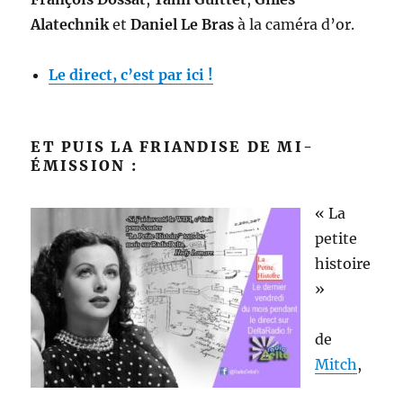
Alatechnik
et
Daniel Le Bras
à la caméra d’or.
Le direct, c’est par ici !
ET PUIS LA FRIANDISE DE MI-
ÉMISSION :
« La
petite
histoire
»
de
Mitch
,