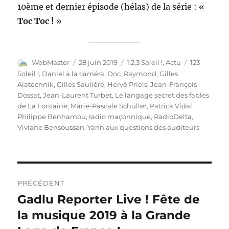
10ème et dernier épisode (hélas) de la série : «
Toc Toc !
»
Auteur
Publié
Catégories
Étiquettes
WebMaster
28 juin 2019
1,2,3 Soleil !
,
Actu
123
le
Soleil !
,
Daniel à la caméra
,
Doc. Raymond
,
Gilles
Alatechnik
,
Gilles Saulière
,
Hervé Priels
,
Jean-François
Dossat
,
Jean-Laurent Turbet
,
Le langage secret des fables
de La Fontaine
,
Marie-Pascale Schuller
,
Patrick Vidal
,
Philippe Benhamou
,
radio maçonnique
,
RadioDelta
,
Viviane Bensoussan
,
Yann aux questions des auditeurs
Navigation
PRÉCÉDENT
de
Gadlu Reporter Live ! Fête de
Publication
précédente :
la musique 2019 à la Grande
l’article