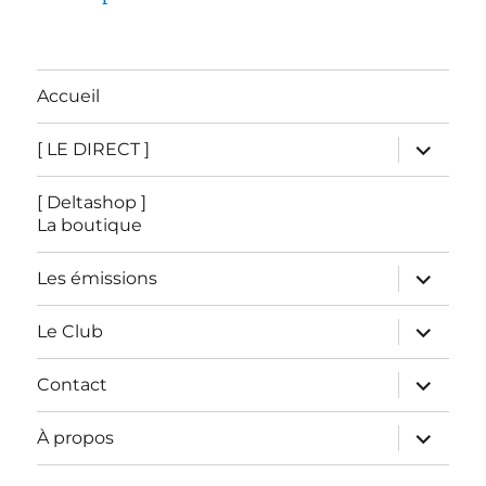
Accueil
ouvrir
[ LE DIRECT ]
le
sous-
menu
[ Deltashop ]
La boutique
ouvrir
Les émissions
le
sous-
menu
ouvrir
Le Club
le
sous-
menu
ouvrir
Contact
le
sous-
menu
ouvrir
À propos
le
sous-
menu