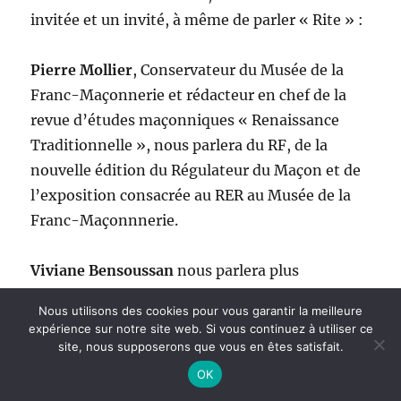
invitée et un invité, à même de parler « Rite » :
Pierre Mollier
, Conservateur du Musée de la
Franc-Maçonnerie et rédacteur en chef de la
revue d’études maçonniques « Renaissance
Traditionnelle », nous parlera du RF, de la
nouvelle édition du Régulateur du Maçon et de
l’exposition consacrée au RER au Musée de la
Franc-Maçonnnerie.
Viviane Bensoussan
nous parlera plus
particulièrement du RER.
Nous utilisons des cookies pour vous garantir la meilleure
L’émission sera animée par Philippe Benhamou
expérience sur notre site web. Si vous continuez à utiliser ce
Auteur et Jean-Laurent Turbet.
site, nous supposerons que vous en êtes satisfait.
OK