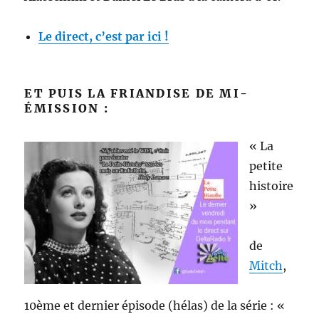
Le direct, c’est par ici !
ET PUIS LA FRIANDISE DE MI-
ÉMISSION :
« La
petite
histoire
»
de
Mitch
,
10ème et dernier épisode (hélas) de la série : «