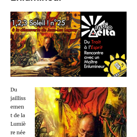
Du
jailliss
emen
t de la
Lumiè
re née