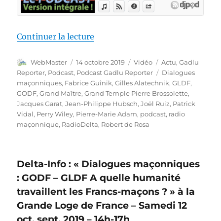
de « Gadlu Reporter n°18 – 12 o
Continuer la lecture
Auteur
Publié
Format
Catégories
WebMaster
14 octobre 2019
Vidéo
Actu
,
Gadlu
le
Étiquettes
Reporter
,
Podcast
,
Podcast Gadlu Reporter
Dialogues
maçonniques
,
Fabrice Guînik
,
Gilles Alatechnik
,
GLDF
,
GODF
,
Grand Maître
,
Grand Temple Pierre Brossolette
,
Jacques Garat
,
Jean-Philippe Hubsch
,
Joël Ruiz
,
Patrick
Vidal
,
Perry Wiley
,
Pierre-Marie Adam
,
podcast
,
radio
maçonnique
,
RadioDelta
,
Robert de Rosa
Delta-Info : « Dialogues maçonniques
: GODF – GLDF A quelle humanité
travaillent les Francs-maçons ? » à la
Grande Loge de France – Samedi 12
oct. sept. 2019 – 14h-17h