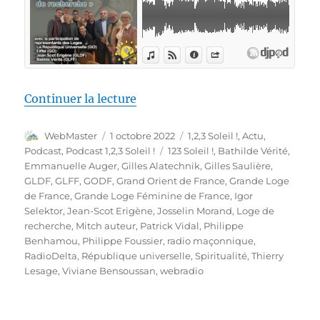
de « 1,2,3 Soleil ! – 54 – « Les
Continuer la lecture
Auteur
Publié
Catégories
WebMaster
1 octobre 2022
1,2,3 Soleil !
,
Actu
,
le
Étiquettes
Podcast
,
Podcast 1,2,3 Soleil !
123 Soleil !
,
Bathilde Vérité
,
Emmanuelle Auger
,
Gilles Alatechnik
,
Gilles Saulière
,
GLDF
,
GLFF
,
GODF
,
Grand Orient de France
,
Grande Loge
de France
,
Grande Loge Féminine de France
,
Igor
Selektor
,
Jean-Scot Erigène
,
Josselin Morand
,
Loge de
recherche
,
Mitch auteur
,
Patrick Vidal
,
Philippe
Benhamou
,
Philippe Foussier
,
radio maçonnique
,
RadioDelta
,
République universelle
,
Spiritualité
,
Thierry
Lesage
,
Viviane Bensoussan
,
webradio