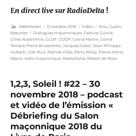
E
n direct live sur RadioDelta
!
Auteur
Publié
Format
Catégories
WebMaster
12 octobre 2019
Vidéo
Actu
,
Gadlu
le
Étiquettes
Reporter
Dialogues maçonniques
,
Fabrice Guînik
,
Gilles Alatechnik
,
GLDF
,
GODF
,
Grand Maître
,
Grand
Temple Pierre Brossolette
,
Jacques Garat
,
Jean-Philippe
Hubsch
,
Joël Ruiz
,
Patrick Vidal
,
Perry Wiley
,
Pierre-Marie
Adam
,
radio maçonnique
,
RadioDelta
,
Robert de Rosa
1,2,3, Soleil ! #22 – 30
novembre 2018 – podcast
et vidéo de l’émission «
Débriefing du Salon
maçonnique 2018 du