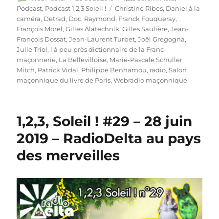
le
Étiquettes
Podcast
,
Podcast 1,2,3 Soleil !
Christine Ribes
,
Daniel à la
caméra
,
Detrad
,
Doc. Raymond
,
Franck Fouqueray
,
François Morel
,
Gilles Alatechnik
,
Gilles Saulière
,
Jean-
François Dossat
,
Jean-Laurent Turbet
,
Joêl Gregogna
,
Julie Triol
,
l'à peu près dictionnaire de la Franc-
maçonnerie
,
La Bellevilloise
,
Marie-Pascale Schuller
,
Mitch
,
Patrick Vidal
,
Philippe Benhamou
,
radio
,
Salon
maçonnique du livre de Paris
,
Webradio maçonnique
1,2,3, Soleil ! #29 – 28 juin
2019 – RadioDelta au pays
des merveilles