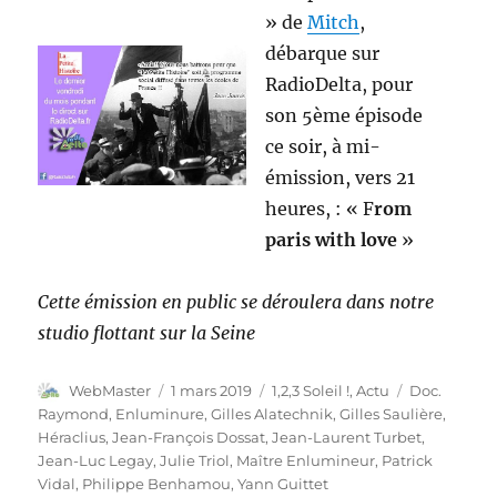
» de
Mitch
,
débarque sur
RadioDelta, pour
son 5ème épisode
ce soir, à mi-
émission, vers 21
heures, : « F
rom
paris with love
»
Cette émission en public se déroulera dans notre
studio flottant sur la Seine
Auteur
Publié
Catégories
Étiquettes
WebMaster
1 mars 2019
1,2,3 Soleil !
,
Actu
Doc.
le
Raymond
,
Enluminure
,
Gilles Alatechnik
,
Gilles Saulière
,
Héraclius
,
Jean-François Dossat
,
Jean-Laurent Turbet
,
Jean-Luc Legay
,
Julie Triol
,
Maître Enlumineur
,
Patrick
Vidal
,
Philippe Benhamou
,
Yann Guittet