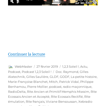
de « 1,2,3, Soleil ! #24 – 25 jan
Continuer la lecture
Auteur
Publié
Catégories
WebMaster
27 février 2019
1,2,3 Soleil !
,
Actu
,
le
Étiquettes
Podcast
,
Podcast 1,2,3 Soleil !
Doc. Raymond
,
Gilles
Alatechnik
,
Gilles Saulière
,
GLDF
,
GODF
,
La petite histoire
,
Marie-Françoise Blanchet
,
Mitch
,
Patrick Vidal
,
Philippe
Benhamou
,
Pierre Mollier
,
podcast
,
radio maçonnique
,
RadioDelta
,
Rite Ancien et Primitif Memphis Misraïm
,
Rite
Ecossais Ancien et Accepté
,
Rite Ecossais Rectifié
,
Rite
émulation
,
Rite français
,
Viviane Bensoussan
,
Xebradio