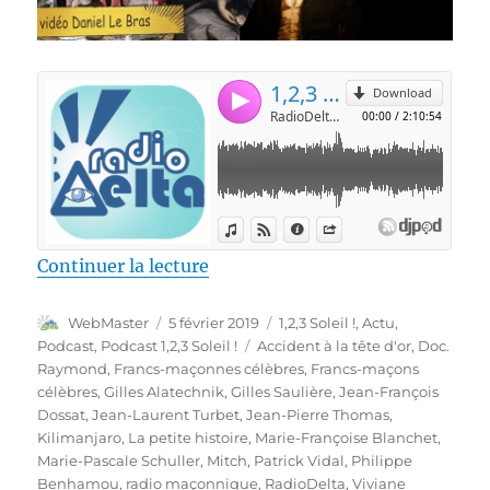
de « 1,2,3, Soleil ! #21 – 26 oc
Continuer la lecture
Auteur
Publié
Catégories
WebMaster
5 février 2019
1,2,3 Soleil !
,
Actu
,
le
Étiquettes
Podcast
,
Podcast 1,2,3 Soleil !
Accident à la tête d'or
,
Doc.
Raymond
,
Francs-maçonnes célèbres
,
Francs-maçons
célèbres
,
Gilles Alatechnik
,
Gilles Saulière
,
Jean-François
Dossat
,
Jean-Laurent Turbet
,
Jean-Pierre Thomas
,
Kilimanjaro
,
La petite histoire
,
Marie-Françoise Blanchet
,
Marie-Pascale Schuller
,
Mitch
,
Patrick Vidal
,
Philippe
Benhamou
,
radio maçonnique
,
RadioDelta
,
Viviane