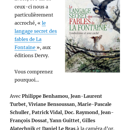
ceux-ci nous a
particulièrement
accroché, «
le
langage secret des
fables de La
Fontaine
», aux
éditions Dervy.
Vous comprenez
pourquoi…
Avec
Philippe Benhamou
,
Jean-Laurent
Turbet
,
Viviane Bensoussan
,
Marie-Pascale
Schuller
,
Patrick Vidal
,
Doc. Raymond
,
Jean-
François Dossat
,
Yann Guittet
,
Gilles
Alatechnik
et
Daniel Le Bras
à la caméra d’or.