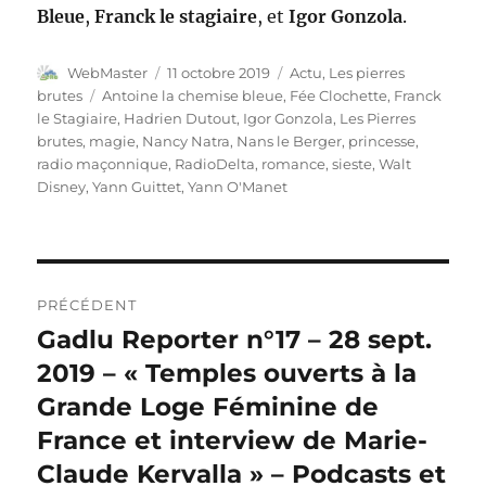
Bleue
,
Franck le stagiaire
, et
Igor Gonzola
.
Auteur
Publié
Catégories
WebMaster
11 octobre 2019
Actu
,
Les pierres
le
Étiquettes
brutes
Antoine la chemise bleue
,
Fée Clochette
,
Franck
le Stagiaire
,
Hadrien Dutout
,
Igor Gonzola
,
Les Pierres
brutes
,
magie
,
Nancy Natra
,
Nans le Berger
,
princesse
,
radio maçonnique
,
RadioDelta
,
romance
,
sieste
,
Walt
Disney
,
Yann Guittet
,
Yann O'Manet
Navigation
PRÉCÉDENT
de
Gadlu Reporter n°17 – 28 sept.
Publication
précédente :
2019 – « Temples ouverts à la
l’article
Grande Loge Féminine de
France et interview de Marie-
Claude Kervalla » – Podcasts et