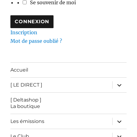
Se souvenir de moi
Inscription
Mot de passe oublié ?
Accueil
ouvrir
[ LE DIRECT ]
le
sous-
menu
[ Deltashop ]
La boutique
ouvrir
Les émissions
le
sous-
menu
ouvrir
Le Club